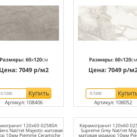
Размеры:
60
x
120
см
Размеры:
60
x
120
с
Цена:
7049
р/м2
Цена:
7049
р/м
Купить
Купит
Артикул: 108406
Артикул: 108052
амогранит 120x60 02580A
Керамогранит 120x60 02
Nero Nat/ret Majestic матовая
Supreme Grey Nat/ret Maje
ор 10мм Piemme Ceramiche
матовая мрамор 10мм P