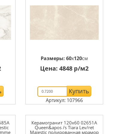
м
Размеры:
60
x
120
см
2
Цена:
4848
р/м2
ь
Купить
Артикул: 107966
585A
Керамогранит 120x60 02651A
stic
Queen&apos /s Tiara Lev/ret
iemme
Majestic полированная мрамор