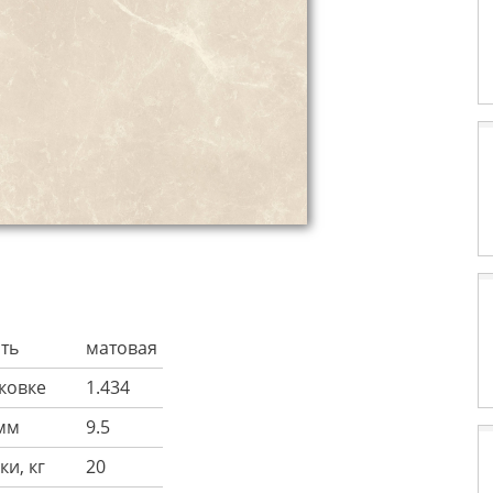
ть
матовая
аковке
1.434
мм
9.5
ки, кг
20