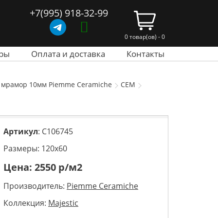
+7(995) 918-32-99
0 товар(ов) - 0
ры
Оплата и доставка
Контакты
ая мрамор 10мм Piemme Ceramiche
CEM
Артикул
: C106745
Размеры: 120х60
Цена:
2550
р/м2
Производитель:
Piemme Ceramiche
Коллекция:
Majestic