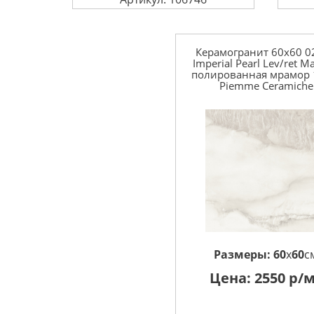
Керамогранит 60x60 0
Imperial Pearl Lev/ret Ma
полированная мрамор
Piemme Ceramiche
Размеры:
60
x
60
с
Цена:
2550
р/м