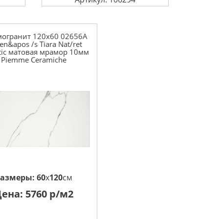
могранит 120x60 02656A
n&apos /s Tiara Nat/ret
tic матовая мрамор 10мм
Piemme Ceramiche
Размеры:
60
x
120
см
Цена:
5760
р/м2