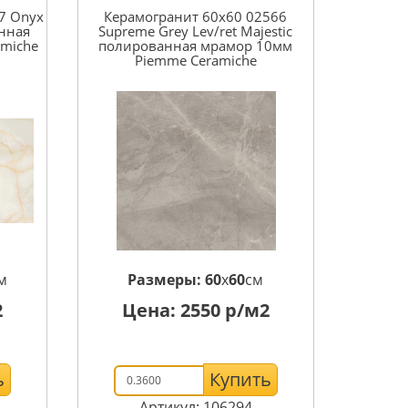
7 Onyx
Керамогранит 60x60 02566
анная
Supreme Grey Lev/ret Majestic
miche
полированная мрамор 10мм
Piemme Ceramiche
м
Размеры:
60
x
60
см
2
Цена:
2550
р/м2
ь
Купить
Артикул: 106294