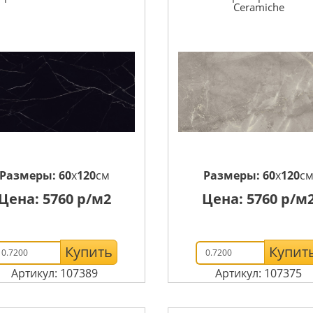
Ceramiche
Размеры:
60
x
120
см
Размеры:
60
x
120
с
Цена:
5760
р/м2
Цена:
5760
р/м
Купить
Купит
Артикул: 107389
Артикул: 107375