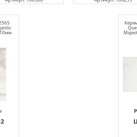
2565
Кера
jestic
Quee
 10мм
Majes
м
2