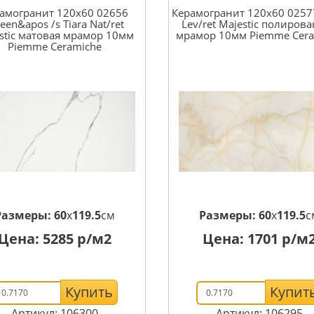
амогранит 120x60 02656
Керамогранит 120x60 0257
een&apos /s Tiara Nat/ret
Lev/ret Majestic полиров
stic матовая мрамор 10мм
мрамор 10мм Piemme Cera
Piemme Ceramiche
Размеры:
60
x
119.5
см
Размеры:
60
x
119.5
с
Цена:
5285
р/м2
Цена:
1701
р/м
Купить
Купит
Артикул: 106300
Артикул: 106295