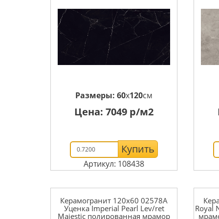
Размеры:
60
x
120
см
Цена:
7049
р/м2
Купить
Артикул: 108438
Керамогранит 120x60 02578A
Кер
Уценка Imperial Pearl Lev/ret
Royal 
Majestic полированная мрамор
мрам