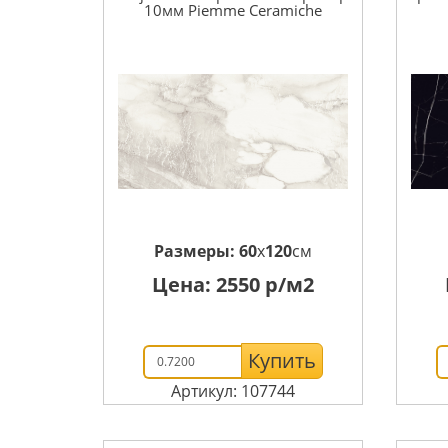
10мм Piemme Ceramiche
Размеры:
60
x
120
см
Цена:
2550
р/м2
Купить
Артикул: 107744