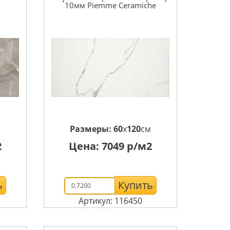
10мм Piemme Ceramiche
м
Размеры:
60
x
120
см
2
Цена:
7049
р/м2
ь
Купить
Артикул: 116450