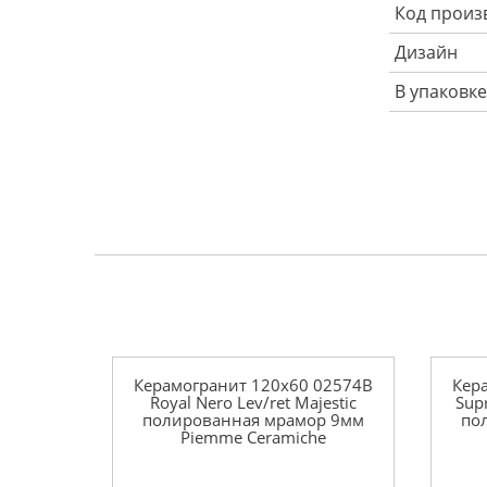
Код произ
Дизайн
В упаковке
Керамогранит 120x60 02574B
Кер
Royal Nero Lev/ret Majestic
Sup
полированная мрамор 9мм
по
Piemme Ceramiche