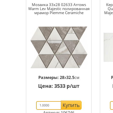
Мозаика 33x28 02633 Arrows
Кер
Warm Lev Majestic полированная
Qu
мрамор Piemme Ceramiche
Maje
Размеры:
28
x
32.5
см
Цена:
3533
р/шт
Купить
Артикул: 106746