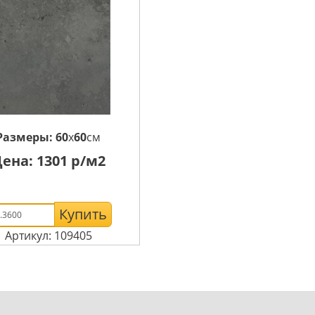
Размеры:
60
x
60
см
Цена:
1301
р/м2
Купить
Артикул: 109405