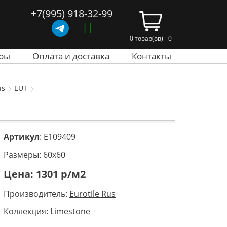
+7(995) 918-32-99
0 товар(ов) - 0
ры
Оплата и доставка
Контакты
us
EUT
Артикул
: E109409
Размеры: 60х60
Цена:
1301
р/м2
Производитель:
Eurotile Rus
Коллекция:
Limestone