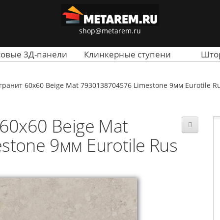
shop@metarem.ru
совые 3Д-панели
Клинкерные ступени
Што
ранит 60x60 Beige Mat 7930138704576 Limestone 9мм Eurotile R
60x60 Beige Mat
tone 9мм Eurotile Rus