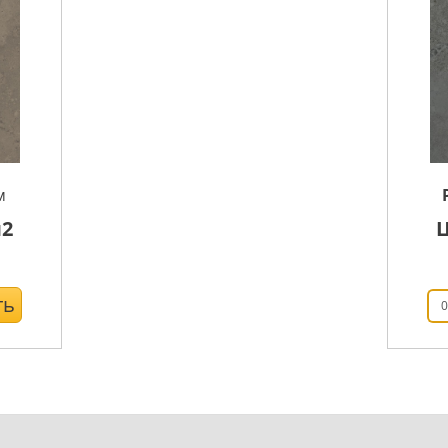
м
2
ть