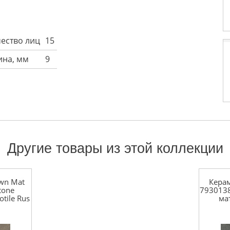
ество лиц
15
на, мм
9
Другие товары из этой коллекции
wn Mat
Керам
tone
793013
tile Rus
ма