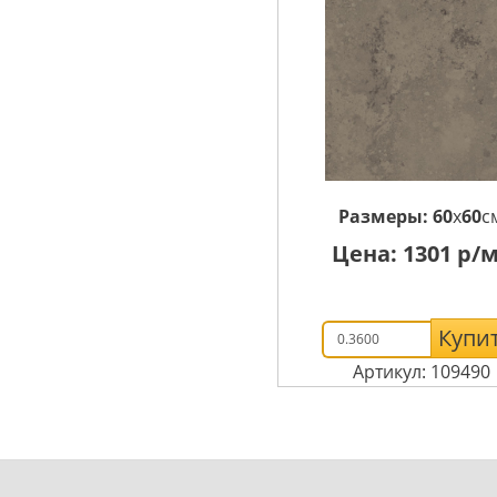
Размеры:
60
x
60
с
Цена:
1301
р/м
Купи
Артикул: 109490