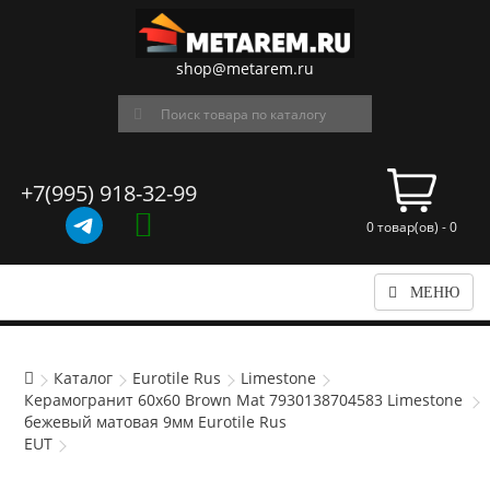
shop@metarem.ru
+7(995) 918-32-99
0 товар(ов) - 0
МЕНЮ
Каталог
Eurotile Rus
Limestone
Керамогранит 60x60 Brown Mat 7930138704583 Limestone
бежевый матовая 9мм Eurotile Rus
EUT