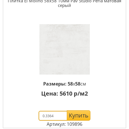
Плитка El Molino 58x58 10мм Pav Studio Perla матовая
серый
Размеры:
58
x
58
см
Цена:
5610
р/м2
Купить
Артикул: 109896