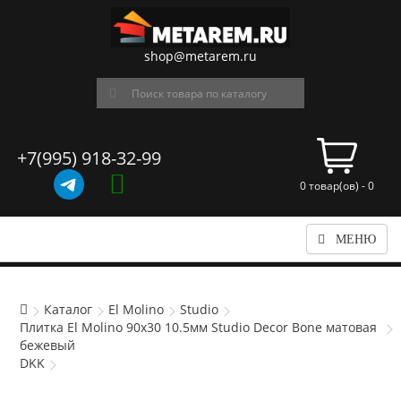
shop@metarem.ru
+7(995) 918-32-99
0 товар(ов) - 0
МЕНЮ
Каталог
El Molino
Studio
Плитка El Molino 90x30 10.5мм Studio Decor Bone матовая
бежевый
DKK