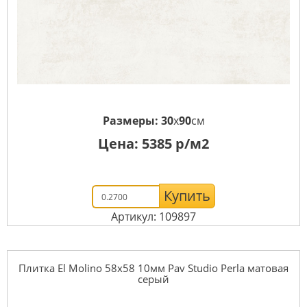
Размеры:
30
x
90
см
Цена:
5385
р/м2
Купить
Артикул: 109897
Плитка El Molino 58x58 10мм Pav Studio Perla матовая
серый