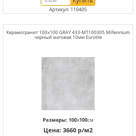
Купить
Артикул: 110405
Керамогранит 100x100 GRAY 433-MT100305 Millennium
черный матовая 10мм Eurotile
Размеры:
100
x
100
см
Цена:
3660
р/м2