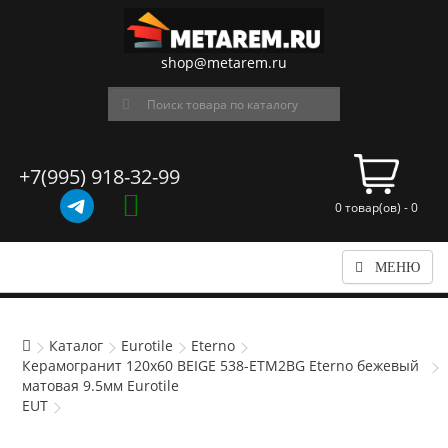
shop@metarem.ru
+7(995) 918-32-99
0 товар(ов) - 0
МЕНЮ
Каталог
Eurotile
Eterno
Керамогранит 120x60 BEIGE 538-ETM2BG Eterno бежевый
матовая 9.5мм Eurotile
EUT