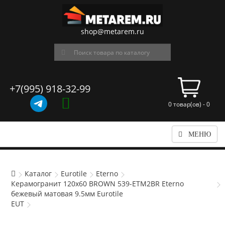
shop@metarem.ru
+7(995) 918-32-99
0 товар(ов) - 0
МЕНЮ
Каталог
Eurotile
Eterno
Керамогранит 120x60 BROWN 539-ETM2BR Eterno
бежевый матовая 9.5мм Eurotile
EUT