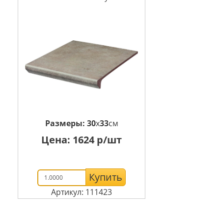
Размеры:
30
x
33
см
Цена:
1624
р/шт
Купить
Артикул: 111423