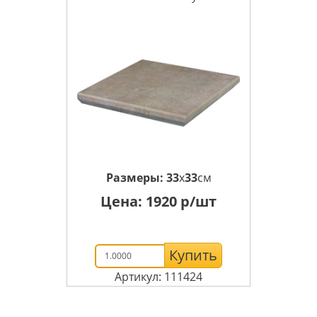
Размеры:
33
x
33
см
Цена:
1920
р/шт
Купить
Артикул: 111424