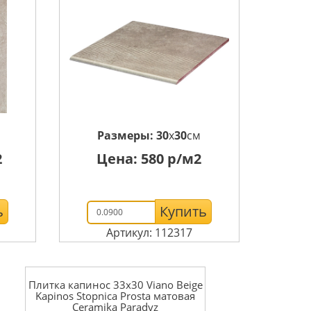
Размеры:
30
x
30
см
2
Цена:
580
р/м2
ь
Купить
Артикул: 112317
Плитка капинос 33x30 Viano Beige
Kapinos Stopnica Prosta матовая
Ceramika Paradyz