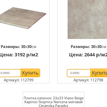
Размеры:
30
x
30
см
Размеры:
30
x
30
см
Цена:
3192
р/м2
Цена:
2644
р/м
Купить
Купит
Артикул: 112799
Артикул: 112798
Плитка капинос 33x33 Viano Beige
Kapinos Stopnica Narozna матовая
Ceramika Paradyz