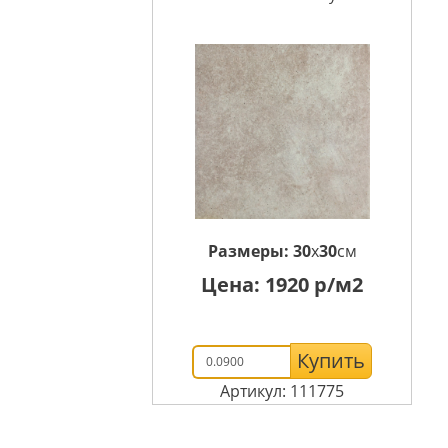
Размеры:
30
x
30
см
Цена:
1920
р/м2
Купить
Артикул: 111775