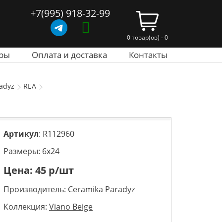
+7(995) 918-32-99
0 товар(ов) - 0
ры
Оплата и доставка
Контакты
adyz
REA
Артикул
: R112960
Размеры: 6х24
Цена:
45
р/шт
Производитель:
Ceramika Paradyz
Коллекция:
Viano Beige