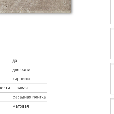
я
да
для бани
кирпичи
ности
гладкая
фасадная плитка
матовая