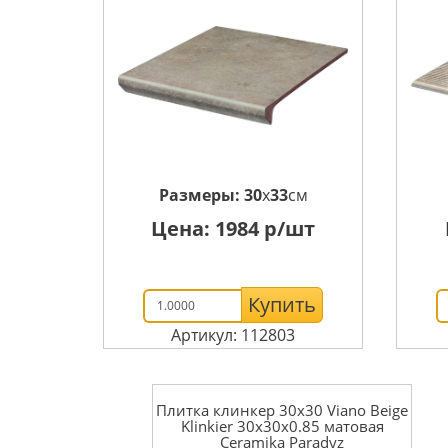
Размеры:
30
x
33
см
Цена:
1984
р/шт
Купить
Артикул: 112803
Плитка клинкер 30x30 Viano Beige
Klinkier 30x30х0.85 матовая
Ceramika Paradyz