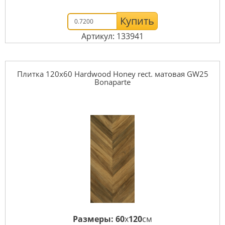
Купить
Артикул: 133941
Плитка 120x60 Hardwood Honey rect. матовая GW25
Bonaparte
Размеры:
60
x
120
см