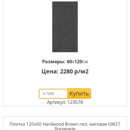
Размеры:
60
x
120
см
Цена:
2280
р/м2
Купить
Артикул: 123578
Плитка 120x60 Hardwood Brown rect. матовая GW27
Bonaparte