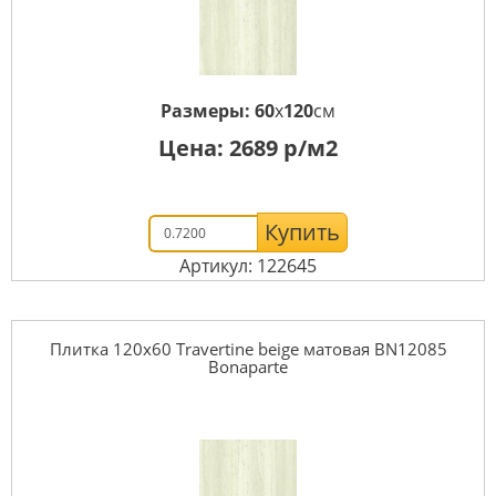
Размеры:
60
x
120
см
Цена:
2689
р/м2
Купить
Артикул: 122645
Плитка 120x60 Travertine beige матовая BN12085
Bonaparte