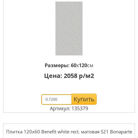
Размеры:
60
x
120
см
Цена:
2058
р/м2
Купить
Артикул: 135379
Плитка 120x60 Benefit white rect. матовая S21 Bonaparte