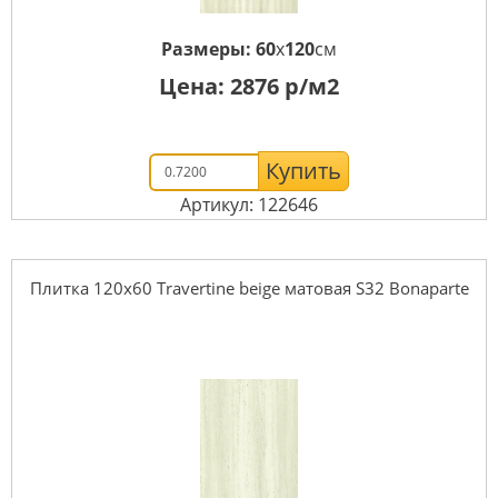
Размеры:
60
x
120
см
Цена:
2876
р/м2
Купить
Артикул: 122646
Плитка 120x60 Travertine beige матовая S32 Bonaparte