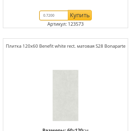
Купить
Артикул: 123573
Плитка 120x60 Benefit white rect. матовая S28 Bonaparte
Размеры:
60
x
120
см