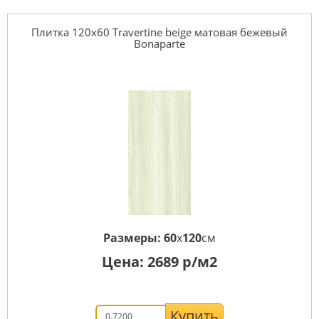
Плитка 120x60 Travertine beige матовая бежевый
Bonaparte
Размеры:
60
x
120
см
Цена:
2689
р/м2
Купить