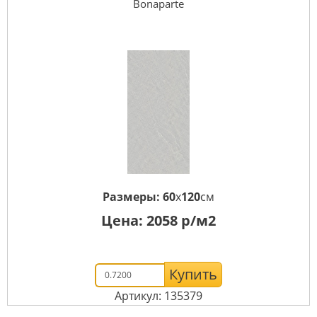
Bonaparte
Размеры:
60
x
120
см
Цена:
2058
р/м2
Купить
Артикул: 135379