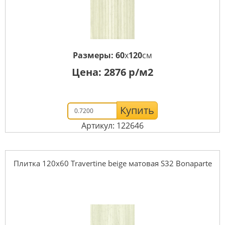
Размеры:
60
x
120
см
Цена:
2876
р/м2
Купить
Артикул: 122646
Плитка 120x60 Travertine beige матовая S32 Bonaparte