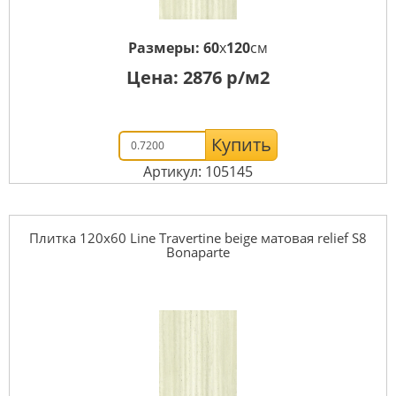
Размеры:
60
x
120
см
Цена:
2876
р/м2
Купить
Артикул: 105145
Плитка 120x60 Line Travertine beige матовая relief S8
Bonaparte