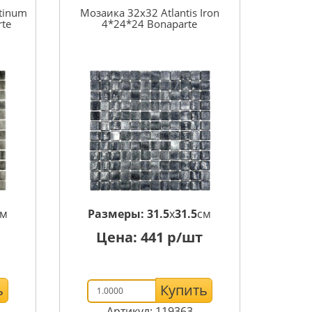
atinum
Мозаика 32x32 Atlantis Iron
te
4*24*24 Bonaparte
см
Размеры:
31.5
x
31.5
см
Цена:
441
р/шт
ь
Купить
Артикул: 119363