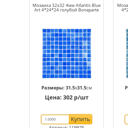
Мозаика 32x32 4мм Atlantis Blue
Моза
Art 4*24*24 голубой Bonaparte
4*
Размеры:
31.5
x
31.5
см
Р
Цена:
302
р/шт
Купить
Артикул: 119975