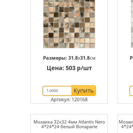
Размеры:
31.8
x
31.8
см
Р
Цена:
503
р/шт
Купить
Артикул: 120168
Мозаика 32x32 4мм Atlantis Nero
Мозаик
4*24*24 белый Bonaparte
4*24