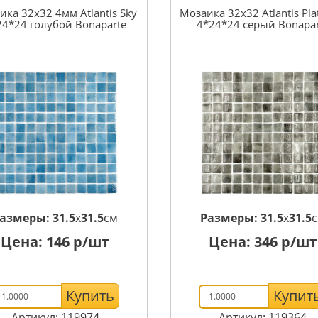
ика 32x32 4мм Atlantis Sky
Мозаика 32x32 Atlantis Pl
24*24 голубой Bonaparte
4*24*24 серый Bonapar
азмеры:
31.5
x
31.5
см
Размеры:
31.5
x
31.5
Цена:
146
р/шт
Цена:
346
р/шт
Купить
Купит
Артикул: 119974
Артикул: 119364