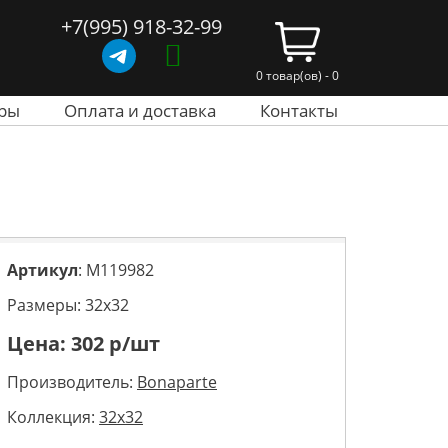
+7(995) 918-32-99
0 товар(ов) - 0
ры
Оплата и доставка
Контакты
Артикул
: M119982
Размеры: 32х32
Цена:
302
р/шт
Производитель:
Bonaparte
Коллекция:
32x32