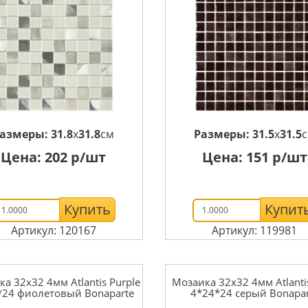
азмеры:
31.8
x
31.8
см
Размеры:
31.5
x
31.5
Цена:
202
р/шт
Цена:
151
р/шт
Купить
Купит
Артикул: 120167
Артикул: 119981
а 32x32 4мм Atlantis Purple
Мозаика 32x32 4мм Atlanti
*24 фиолетовый Bonaparte
4*24*24 серый Bonapar