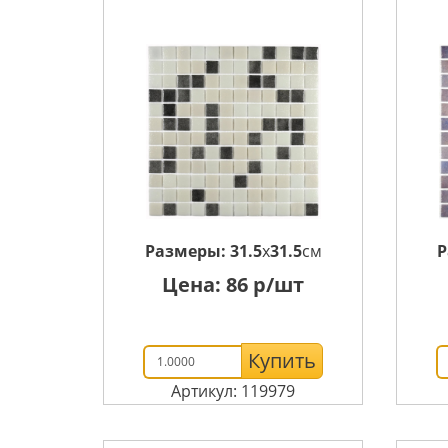
Размеры:
31.5
x
31.5
см
Р
Цена:
86
р/шт
Купить
Артикул: 119979