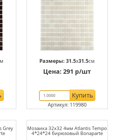
см
Размеры:
31.5
x
31.5
см
Цена:
291
р/шт
ь
Купить
Артикул: 119980
s Grey
Мозаика 32x32 4мм Atlantis Tempo
te
4*24*24 бирюзовый Bonaparte