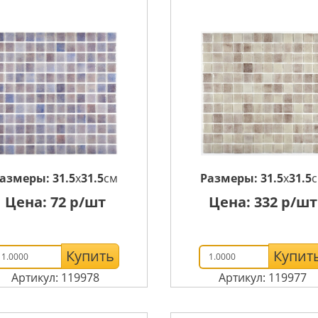
азмеры:
31.5
x
31.5
см
Размеры:
31.5
x
31.5
Цена:
72
р/шт
Цена:
332
р/шт
Купить
Купит
Артикул: 119978
Артикул: 119977