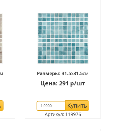
см
Размеры:
31.5
x
31.5
см
Цена:
291
р/шт
ь
Купить
Артикул: 119976