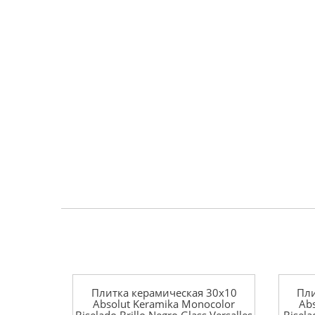
Плитка керамическая 30x10
Пли
Absolut Keramika Monocolor
Ab
Biselado Brillo Negro Glass Versalles
Bisela