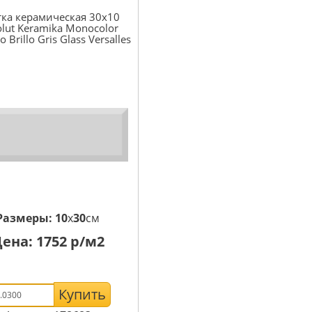
ка керамическая 30x10
lut Keramika Monocolor
o Brillo Gris Glass Versalles
Размеры:
10
x
30
см
Цена:
1752
р/м2
Купить