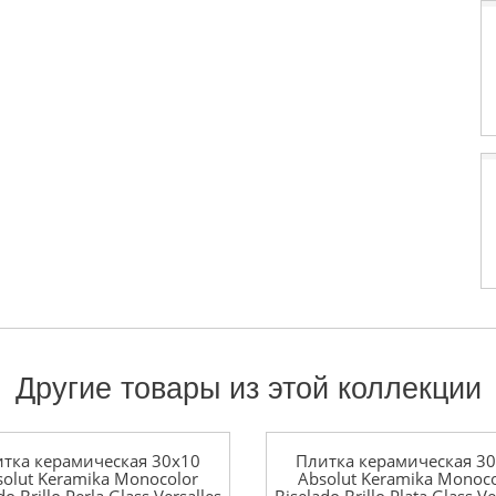
Другие товары из этой коллекции
тка керамическая 30x10
Плитка керамическая 3
solut Keramika Monocolor
Absolut Keramika Monoco
do Brillo Perla Glass Versalles
Biselado Brillo Plata Glass Ve