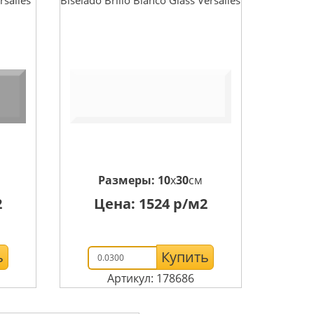
Размеры:
10
x
30
см
2
Цена:
1524
р/м2
ь
Купить
Артикул: 178686