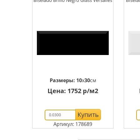
Размеры:
10
x
30
см
Цена:
1752
р/м2
Купить
Артикул: 178689