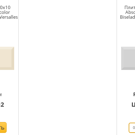
30x10
Плит
color
Abso
Versalles
Biselad
м
2
ть