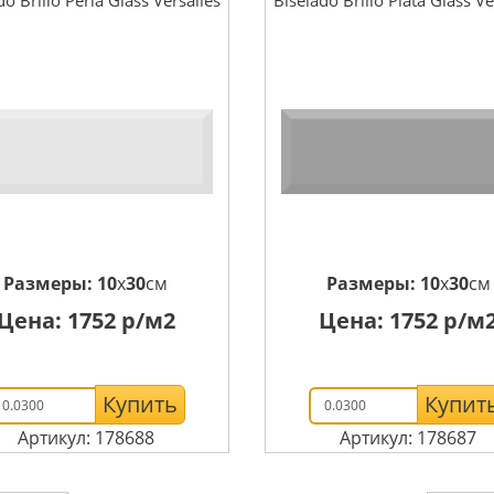
Размеры:
10
x
30
см
Размеры:
10
x
30
см
Цена:
1752
р/м2
Цена:
1752
р/м
Купить
Купит
Артикул: 178688
Артикул: 178687