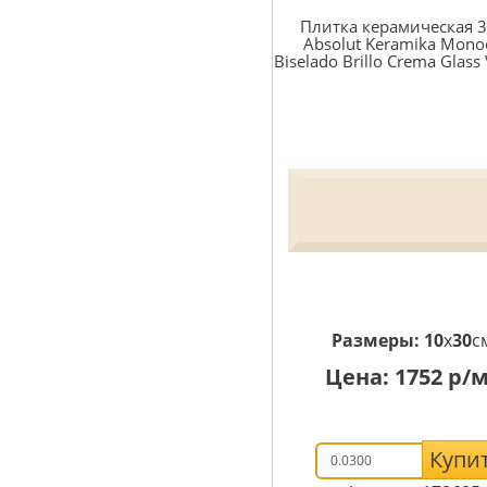
Плитка керамическая 
Absolut Keramika Mono
Biselado Brillo Crema Glass 
Размеры:
10
x
30
с
Цена:
1752
р/м
Купи