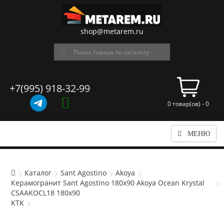
shop@metarem.ru
+7(995) 918-32-99
0 товар(ов) - 0
МЕНЮ
Каталог
Sant Agostino
Akoya
Керамогранит Sant Agostino 180x90 Akoya Ocean Krystal
CSAAKOCL18 180x90
KTK