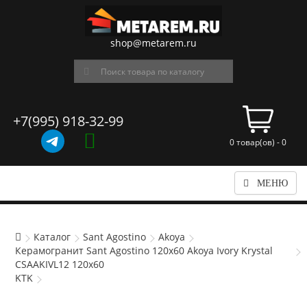
shop@metarem.ru
+7(995) 918-32-99
0 товар(ов) - 0
МЕНЮ
Каталог
Sant Agostino
Akoya
Керамогранит Sant Agostino 120x60 Akoya Ivory Krystal
CSAAKIVL12 120x60
KTK