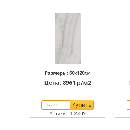
Размеры:
60
x
120
см
Цена:
8961
р/м2
Купить
Артикул: 104409