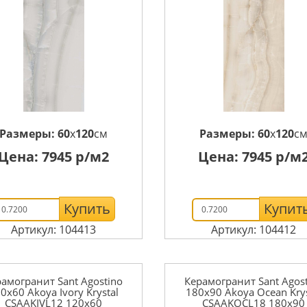
Размеры:
60
x
120
см
Размеры:
60
x
120
с
Цена:
7945
р/м2
Цена:
7945
р/м
Купить
Купит
Артикул: 104413
Артикул: 104412
амогранит Sant Agostino
Керамогранит Sant Agos
0x60 Akoya Ivory Krystal
180x90 Akoya Ocean Krys
CSAAKIVL12 120x60
CSAAKOCL18 180x90