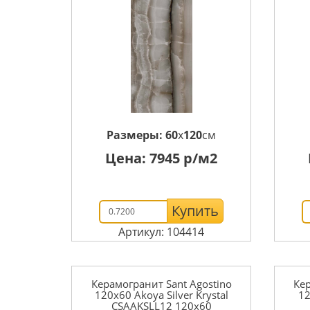
Размеры:
60
x
120
см
Цена:
7945
р/м2
Купить
Артикул: 104414
Керамогранит Sant Agostino
Кер
120x60 Akoya Silver Krystal
12
CSAAKSLL12 120x60