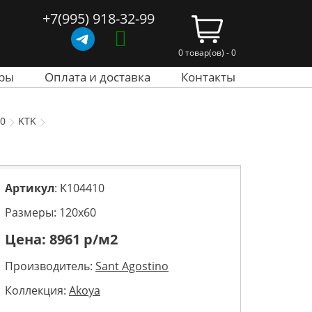
+7(995) 918-32-99
0 товар(ов) - 0
ры
Оплата и доставка
Контакты
60
KTK
Артикул
: K104410
Размеры: 120х60
Цена:
8961
р/м2
Производитель:
Sant Agostino
Коллекция:
Akoya