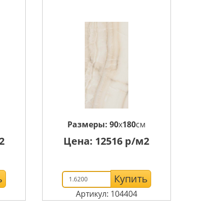
м
Размеры:
90
x
180
см
2
Цена:
12516
р/м2
ь
Купить
Артикул: 104404