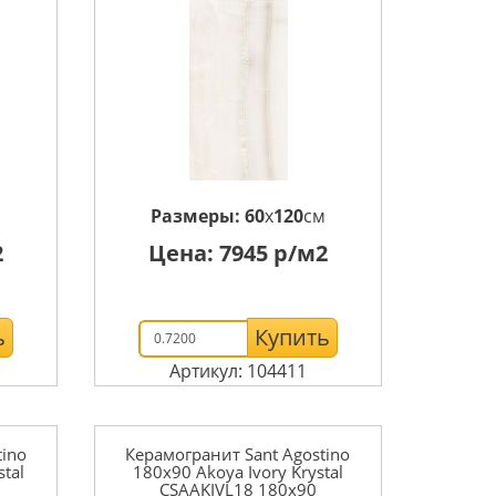
м
Размеры:
60
x
120
см
2
Цена:
7945
р/м2
ь
Купить
Артикул: 104411
tino
Керамогранит Sant Agostino
tal
180x90 Akoya Ivory Krystal
CSAAKIVL18 180x90