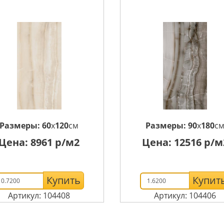
Размеры:
60
x
120
см
Размеры:
90
x
180
с
Цена:
8961
р/м2
Цена:
12516
р/м
Купить
Купит
Артикул: 104408
Артикул: 104406