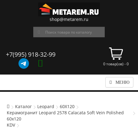
shop@metarem.ru
+7(995) 918-32-99
0 товар(ов) - 0
МЕНЮ
Каталог
Leopard
60X120
Керамогранит Leopard 2578 Calacata Soft Vein Polished
60x120
KDV