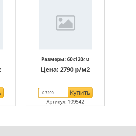
м
Размеры:
60
x
120
см
2
Цена:
2790
р/м2
ь
Купить
Артикул: 109542