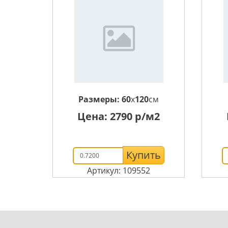
Размеры:
60
x
120
см
Цена:
2790
р/м2
Купить
Артикул: 109552