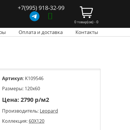
+7(995) 918-32-99
0 товар(ов) - 0
ры
Оплата и доставка
Контакты
Артикул
: K109546
Размеры: 120х60
Цена:
2790
р/м2
Производитель:
Leopard
Коллекция:
60X120