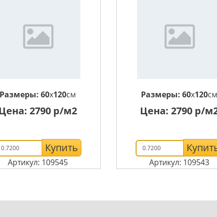
Размеры:
60
x
120
см
Размеры:
60
x
120
с
Цена:
2790
р/м2
Цена:
2790
р/м
Купить
Купит
Артикул: 109545
Артикул: 109543