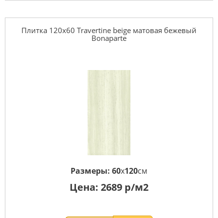
Плитка 120x60 Travertine beige матовая бежевый
Bonaparte
Размеры:
60
x
120
см
Цена:
2689
р/м2