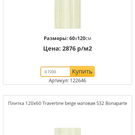
Размеры:
60
x
120
см
Цена:
2876
р/м2
Купить
Артикул: 122646
Плитка 120x60 Travertine beige матовая S32 Bonaparte