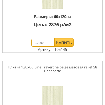
Размеры:
60
x
120
см
Цена:
2876
р/м2
Купить
Артикул: 105145
Плитка 120x60 Line Travertine beige матовая relief S8
Bonaparte