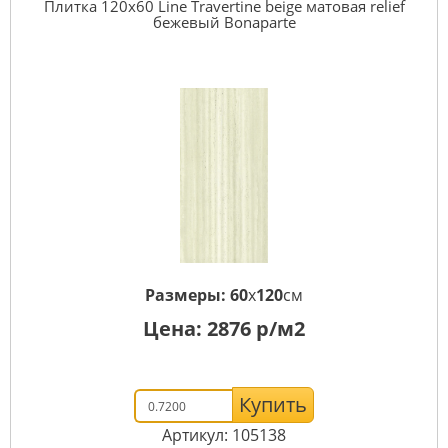
Плитка 120x60 Line Travertine beige матовая relief
бежевый Bonaparte
Размеры:
60
x
120
см
Цена:
2876
р/м2
Купить
Артикул: 105138