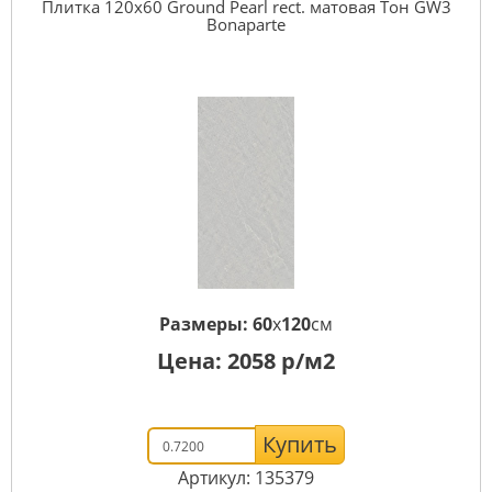
Плитка 120x60 Ground Pearl rect. матовая Тон GW3
Bonaparte
Размеры:
60
x
120
см
Цена:
2058
р/м2
Купить
Артикул: 135379