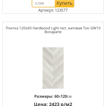
Купить
Артикул: 123577
Плитка 120x60 Hardwood Light rect. матовая Тон GW10
Bonaparte
Размеры:
60
x
120
см
Цена:
2423
р/м2