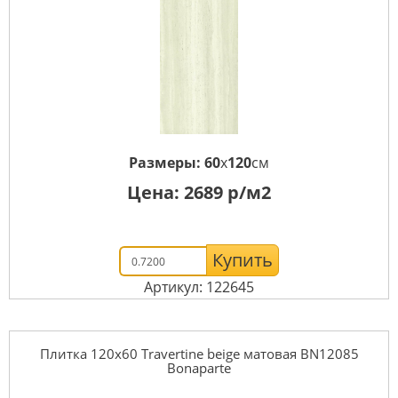
Размеры:
60
x
120
см
Цена:
2689
р/м2
Купить
Артикул: 122645
Плитка 120x60 Travertine beige матовая BN12085
Bonaparte