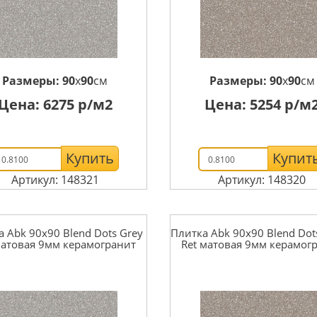
Размеры:
90
x
90
см
Размеры:
90
x
90
см
Цена:
6275
р/м2
Цена:
5254
р/м
Купить
Купит
Артикул: 148321
Артикул: 148320
 Abk 90x90 Blend Dots Grey
Плитка Abk 90x90 Blend Dot
матовая 9мм керамогранит
Ret матовая 9мм керамог