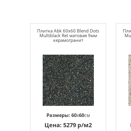
Плитка Abk 60x60 Blend Dots
Пли
Multiblack Ret матовая 9мм
Mu
керамогранит
Размеры:
60
x
60
см
Цена:
5279
р/м2