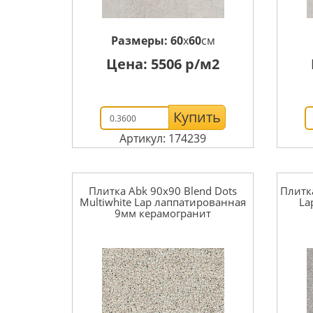
Размеры:
60
x
60
см
Цена:
5506
р/м2
Купить
Артикул: 174239
Плитка Abk 90x90 Blend Dots
Плитка
Multiwhite Lap лаппатированная
La
9мм керамогранит