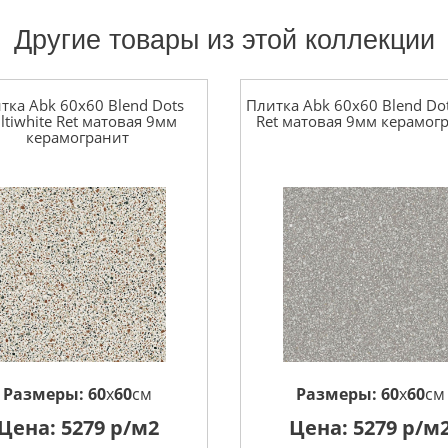
Другие товары из этой коллекции
тка Abk 60x60 Blend Dots
Плитка Abk 60x60 Blend Do
ltiwhite Ret матовая 9мм
Ret матовая 9мм керамог
керамогранит
Размеры:
60
x
60
см
Размеры:
60
x
60
см
Цена:
5279
р/м2
Цена:
5279
р/м