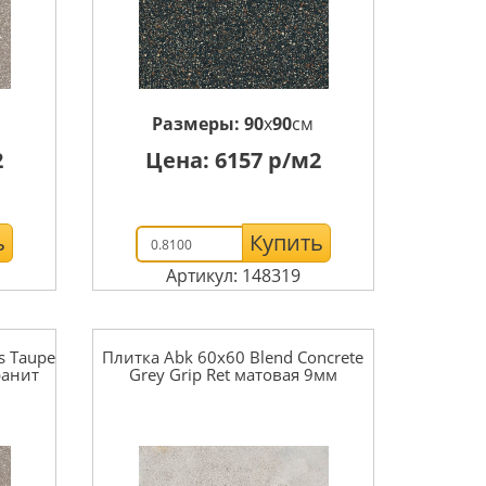
Размеры:
90
x
90
см
2
Цена:
6157
р/м2
ь
Купить
Артикул: 148319
s Taupe
Плитка Abk 60x60 Blend Concrete
ранит
Grey Grip Ret матовая 9мм