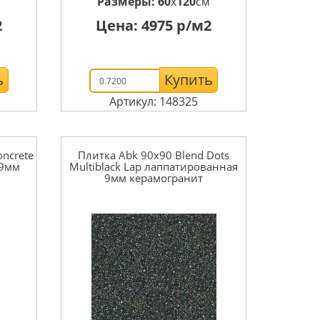
м
Размеры:
60
x
120
см
2
Цена:
4975
р/м2
ь
Купить
Артикул: 148325
oncrete
Плитка Abk 90x90 Blend Dots
 9мм
Multiblack Lap лаппатированная
9мм керамогранит