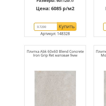
Размеры:
60
x
120
см
Цена:
6085
р/м2
Купить
Артикул: 148328
Плитка Abk 60x60 Blend Concrete
Плитк
Iron Grip Ret матовая 9мм
Mo