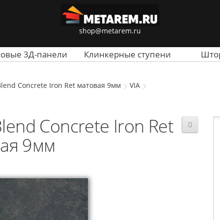
shop@metarem.ru
совые 3Д-панели
Клинкерные ступени
Што
lend Concrete Iron Ret матовая 9мм
VIA
end Concrete Iron Ret
ая 9мм