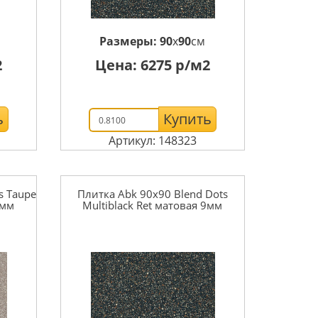
м
Размеры:
90
x
90
см
2
Цена:
6275
р/м2
ь
Купить
Артикул: 148323
s Taupe
Плитка Abk 90x90 Blend Dots
9мм
Multiblack Ret матовая 9мм