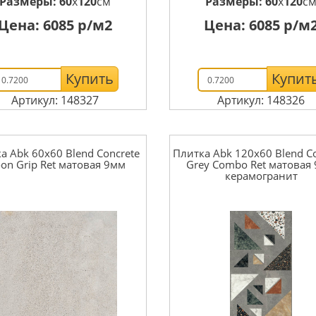
Размеры:
60
x
120
см
Размеры:
60
x
120
с
Цена:
6085
р/м2
Цена:
6085
р/м
Купить
Купит
Артикул: 148327
Артикул: 148326
а Abk 60x60 Blend Concrete
Плитка Abk 120x60 Blend C
on Grip Ret матовая 9мм
Grey Combo Ret матовая
керамогранит