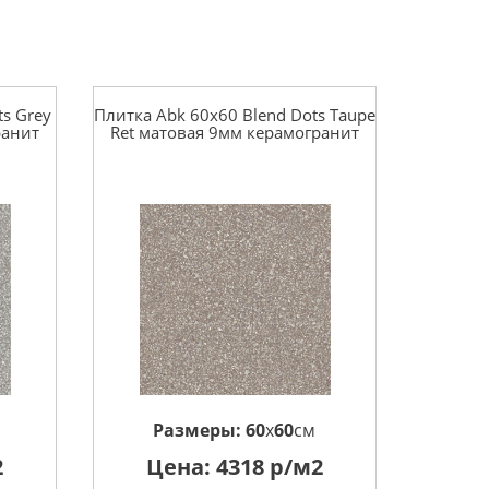
ts Grey
Плитка Abk 60x60 Blend Dots Taupe
ранит
Ret матовая 9мм керамогранит
Размеры:
60
x
60
см
2
Цена:
4318
р/м2