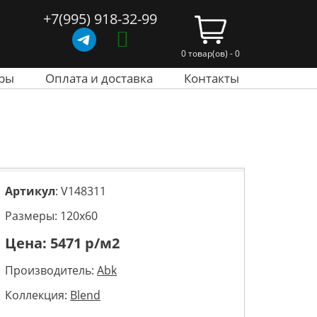
+7(995) 918-32-99
0 товар(ов) - 0
ры
Оплата и доставка
Контакты
Артикул
: V148311
Размеры: 120х60
Цена:
5471
р/м2
Производитель:
Abk
Коллекция:
Blend