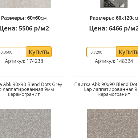
Размеры:
60
x
60
см
Размеры:
60
x
120
с
Цена:
5506
р/м2
Цена:
6466
р/м
Купить
Купит
Артикул: 174238
Артикул: 148324
 Abk 90x90 Blend Dots Grey
Плитка Abk 90x90 Blend Dot
p лаппатированная 9мм
Lap лаппатированная 
керамогранит
керамогранит