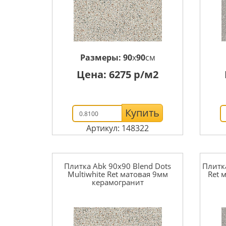
Размеры:
90
x
90
см
Цена:
6275
р/м2
Купить
Артикул: 148322
Плитка Abk 90x90 Blend Dots
Плитка
Multiwhite Ret матовая 9мм
Ret 
керамогранит