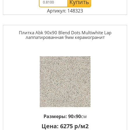
Купить
Артикул: 148323
Плитка Abk 90x90 Blend Dots Multiwhite Lap
лаппатированная 9мм керамогранит
Размеры:
90
x
90
см
Цена:
6275
р/м2