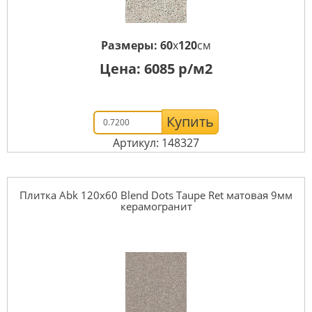
Размеры:
60
x
120
см
Цена:
6085
р/м2
Купить
Артикул: 148327
Плитка Abk 120x60 Blend Dots Taupe Ret матовая 9мм
керамогранит