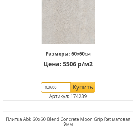
Размеры:
60
x
60
см
Цена:
5506
р/м2
Купить
Артикул: 174239
Плитка Abk 60x60 Blend Concrete Moon Grip Ret матовая
9мм