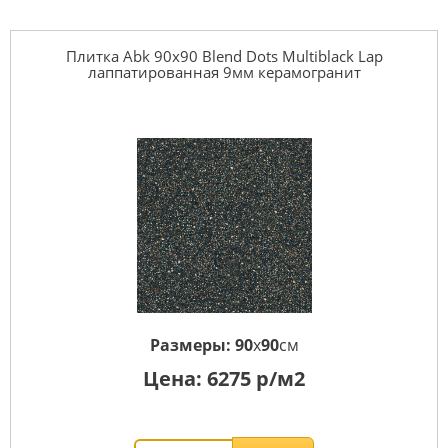
Плитка Abk 90x90 Blend Dots Multiblack Lap
лаппатированная 9мм керамогранит
Размеры:
90
x
90
см
Цена:
6275
р/м2