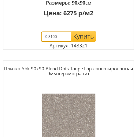
Размеры:
90
x
90
см
Цена:
6275
р/м2
Купить
Артикул: 148321
Плитка Abk 90x90 Blend Dots Taupe Lap лаппатированная
9мм керамогранит