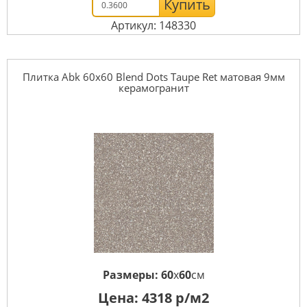
Купить
Артикул: 148330
Плитка Abk 60x60 Blend Dots Taupe Ret матовая 9мм
керамогранит
Размеры:
60
x
60
см
Цена:
4318
р/м2