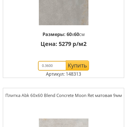
Размеры:
60
x
60
см
Цена:
5279
р/м2
Купить
Артикул: 148313
Плитка Abk 60x60 Blend Concrete Moon Ret матовая 9мм