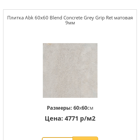
Плитка Abk 60x60 Blend Concrete Grey Grip Ret матовая
9мм
Размеры:
60
x
60
см
Цена:
4771
р/м2