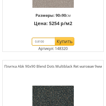
Размеры:
90
x
90
см
Цена:
5254
р/м2
Купить
Артикул: 148320
Плитка Abk 90x90 Blend Dots Multiblack Ret матовая 9мм