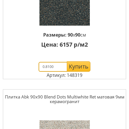
Размеры:
90
x
90
см
Цена:
6157
р/м2
Купить
Артикул: 148319
Плитка Abk 90x90 Blend Dots Multiwhite Ret матовая 9мм
керамогранит