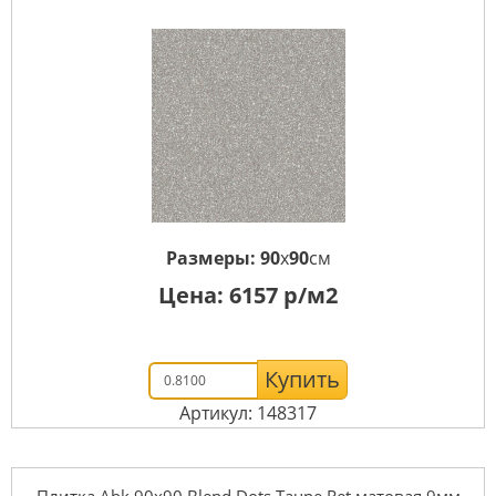
Размеры:
90
x
90
см
Цена:
6157
р/м2
Купить
Артикул: 148317
Плитка Abk 90x90 Blend Dots Taupe Ret матовая 9мм