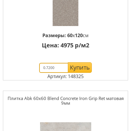
Размеры:
60
x
120
см
Цена:
4975
р/м2
Купить
Артикул: 148325
Плитка Abk 60x60 Blend Concrete Iron Grip Ret матовая
9мм