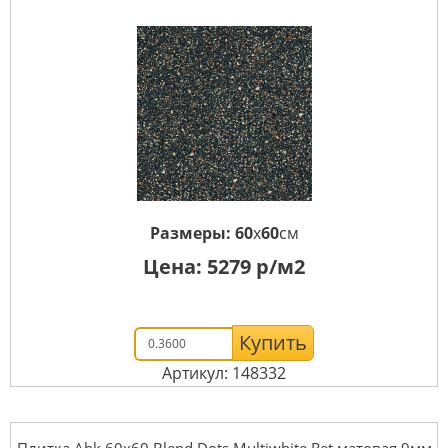
Размеры:
60
x
60
см
Цена:
5279
р/м2
Купить
Артикул: 148332
Плитка Abk 60x60 Blend Dots Multiwhite Ret матовая 9мм