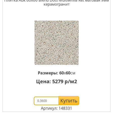
керамогранит
Размеры:
60
x
60
см
Цена:
5279
р/м2
Купить
Артикул: 148331