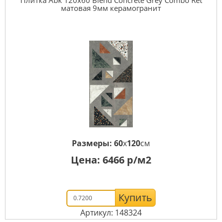
матовая 9мм керамогранит
Размеры:
60
x
120
см
Цена:
6466
р/м2
Купить
Артикул: 148324