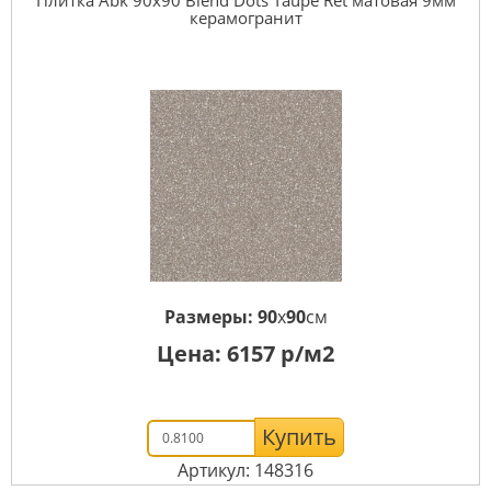
керамогранит
Размеры:
90
x
90
см
Цена:
6157
р/м2
Купить
Артикул: 148316