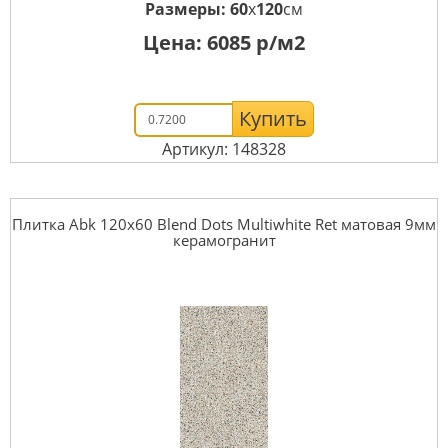
Размеры:
60
x
120
см
Цена:
6085
р/м2
Купить
Артикул: 148328
Плитка Abk 120x60 Blend Dots Multiwhite Ret матовая 9мм
керамогранит