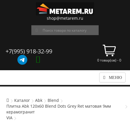
shop@metarem.ru
+7(995) 918-32-99
0 товар(ов) - 0
МЕНЮ
Каталог
Abk
Blend
Плитка Abk 120x60 Blend Dots Grey Ret матовая 9мм
керамогранит
VIA