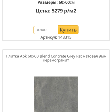
Размеры:
60
x
60
см
Цена:
5279
р/м2
Купить
Артикул: 148315
Плитка Abk 60x60 Blend Concrete Grey Ret матовая 9мм
керамогранит