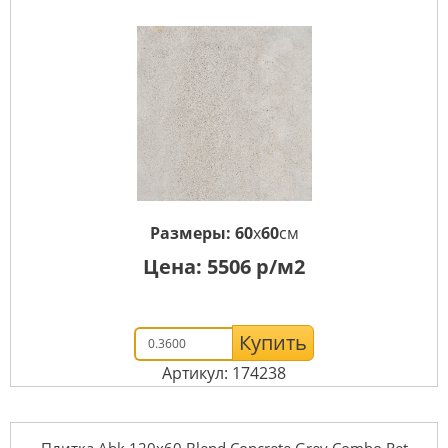
Размеры:
60
x
60
см
Цена:
5506
р/м2
Купить
Артикул: 174238
Плитка Abk 120x60 Blend Concrete Grey Combo Ret