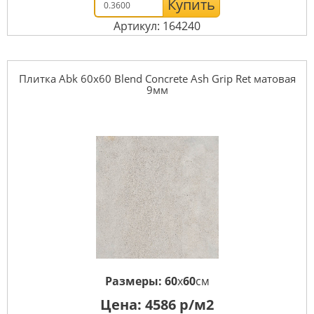
Купить
Артикул: 164240
Плитка Abk 60x60 Blend Concrete Ash Grip Ret матовая
9мм
Размеры:
60
x
60
см
Цена:
4586
р/м2