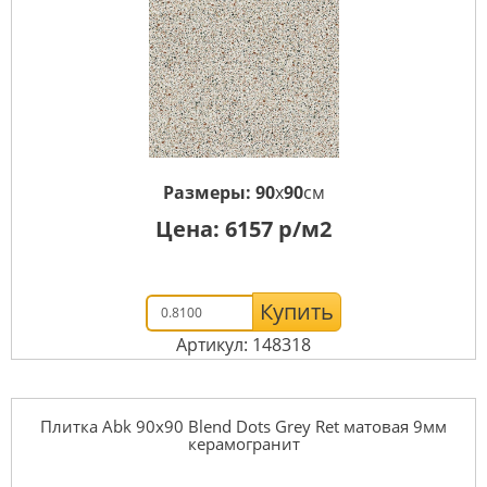
Размеры:
90
x
90
см
Цена:
6157
р/м2
Купить
Артикул: 148318
Плитка Abk 90x90 Blend Dots Grey Ret матовая 9мм
керамогранит