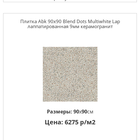
Плитка Abk 90x90 Blend Dots Multiwhite Lap
лаппатированная 9мм керамогранит
Размеры:
90
x
90
см
Цена:
6275
р/м2