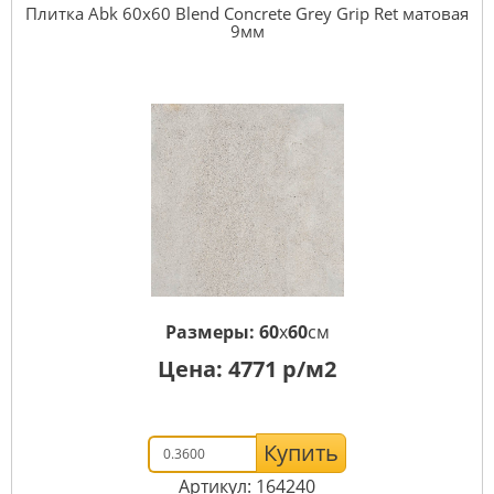
Плитка Abk 60x60 Blend Concrete Grey Grip Ret матовая
9мм
Размеры:
60
x
60
см
Цена:
4771
р/м2
Купить
Артикул: 164240