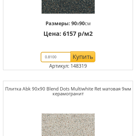
Размеры:
90
x
90
см
Цена:
6157
р/м2
Купить
Артикул: 148319
Плитка Abk 90x90 Blend Dots Multiwhite Ret матовая 9мм
керамогранит