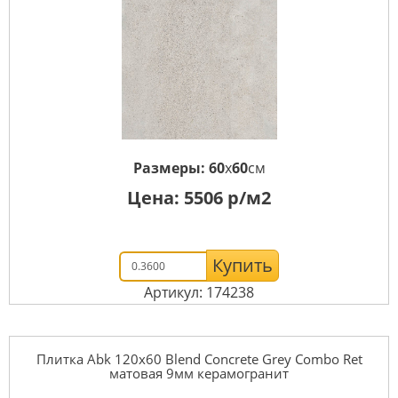
Размеры:
60
x
60
см
Цена:
5506
р/м2
Купить
Артикул: 174238
Плитка Abk 120x60 Blend Concrete Grey Combo Ret
матовая 9мм керамогранит