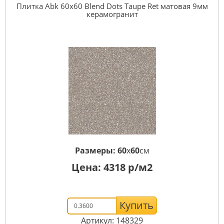
Плитка Abk 60x60 Blend Dots Taupe Ret матовая 9мм
керамогранит
Размеры:
60
x
60
см
Цена:
4318
р/м2
Купить
Артикул: 148329