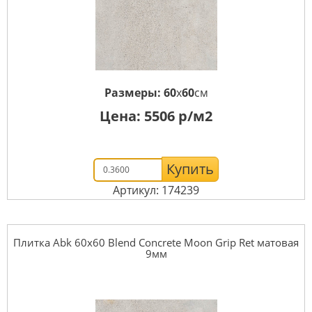
Размеры:
60
x
60
см
Цена:
5506
р/м2
Купить
Артикул: 174239
Плитка Abk 60x60 Blend Concrete Moon Grip Ret матовая
9мм