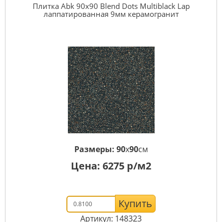
Плитка Abk 90x90 Blend Dots Multiblack Lap
лаппатированная 9мм керамогранит
Размеры:
90
x
90
см
Цена:
6275
р/м2
Купить
Артикул: 148323