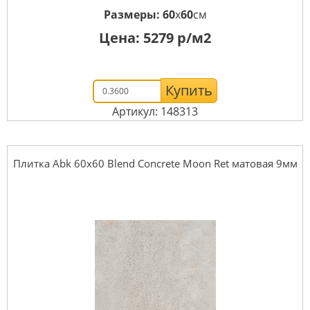
Размеры:
60
x
60
см
Цена:
5279
р/м2
Купить
Артикул: 148313
Плитка Abk 60x60 Blend Concrete Moon Ret матовая 9мм