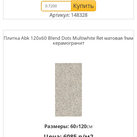
Купить
Артикул: 148328
Плитка Abk 120x60 Blend Dots Multiwhite Ret матовая 9мм
керамогранит
Размеры:
60
x
120
см
Цена:
6085
р/м2