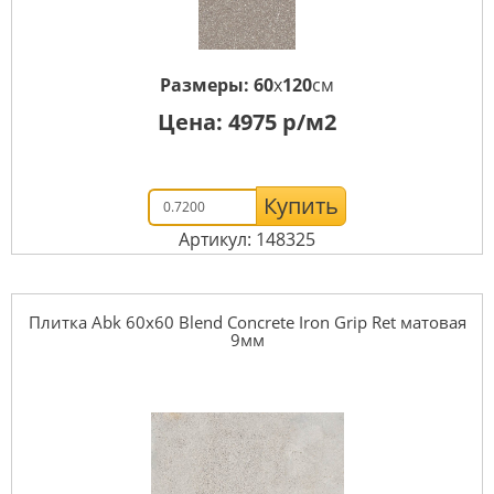
Размеры:
60
x
120
см
Цена:
4975
р/м2
Купить
Артикул: 148325
Плитка Abk 60x60 Blend Concrete Iron Grip Ret матовая
9мм