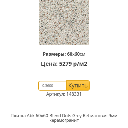
Размеры:
60
x
60
см
Цена:
5279
р/м2
Купить
Артикул: 148331
Плитка Abk 60x60 Blend Dots Grey Ret матовая 9мм
керамогранит