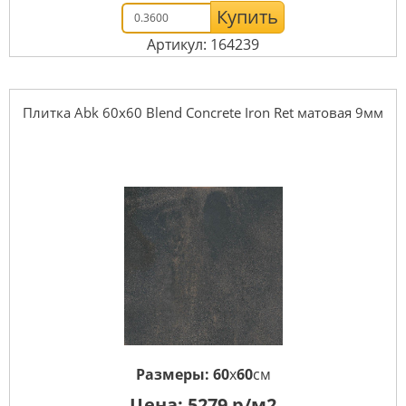
Купить
Артикул: 164239
Плитка Abk 60x60 Blend Concrete Iron Ret матовая 9мм
Размеры:
60
x
60
см
Цена:
5279
р/м2