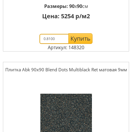
Размеры:
90
x
90
см
Цена:
5254
р/м2
Купить
Артикул: 148320
Плитка Abk 90x90 Blend Dots Multiblack Ret матовая 9мм