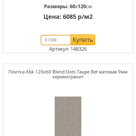
Размеры:
60
x
120
см
Цена:
6085
р/м2
Купить
Артикул: 148326
Плитка Abk 120x60 Blend Dots Taupe Ret матовая 9мм
керамогранит