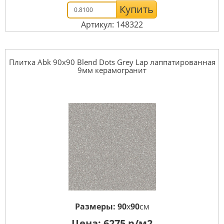
Купить
Артикул: 148322
Плитка Abk 90x90 Blend Dots Grey Lap лаппатированная
9мм керамогранит
Размеры:
90
x
90
см
Цена:
6275
р/м2