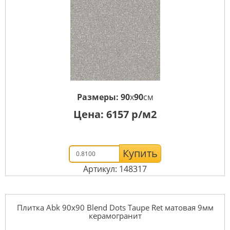
Размеры:
90
x
90
см
Цена:
6157
р/м2
Купить
Артикул: 148317
Плитка Abk 90x90 Blend Dots Taupe Ret матовая 9мм
керамогранит