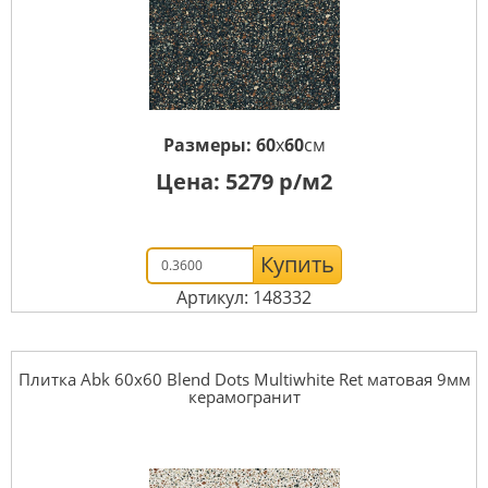
Размеры:
60
x
60
см
Цена:
5279
р/м2
Купить
Артикул: 148332
Плитка Abk 60x60 Blend Dots Multiwhite Ret матовая 9мм
керамогранит