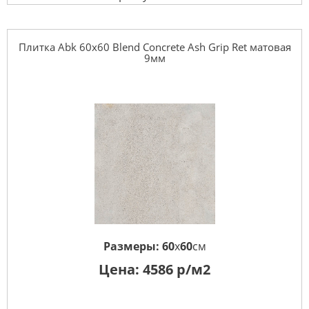
Плитка Abk 60x60 Blend Concrete Ash Grip Ret матовая
9мм
Размеры:
60
x
60
см
Цена:
4586
р/м2