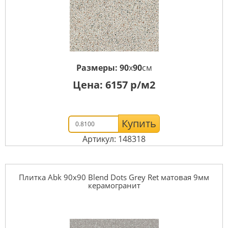
Размеры:
90
x
90
см
Цена:
6157
р/м2
Купить
Артикул: 148318
Плитка Abk 90x90 Blend Dots Grey Ret матовая 9мм
керамогранит