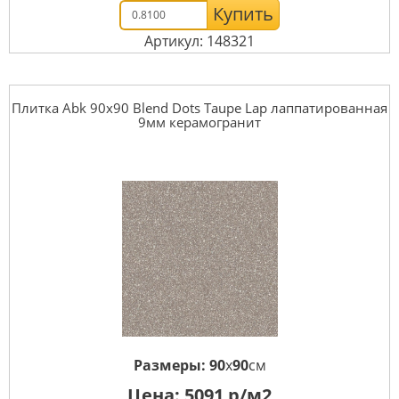
Купить
Артикул: 148321
Плитка Abk 90x90 Blend Dots Taupe Lap лаппатированная
9мм керамогранит
Размеры:
90
x
90
см
Цена:
5091
р/м2