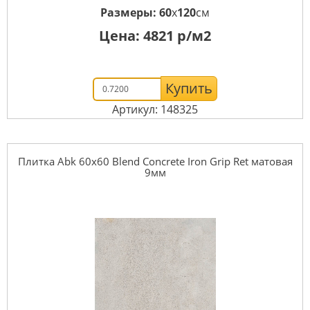
Размеры:
60
x
120
см
Цена:
4821
р/м2
Купить
Артикул: 148325
Плитка Abk 60x60 Blend Concrete Iron Grip Ret матовая
9мм