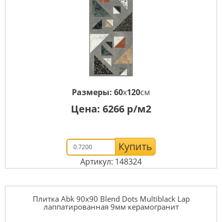
Размеры:
60
x
120
см
Цена:
6266
р/м2
Купить
Артикул: 148324
Плитка Abk 90x90 Blend Dots Multiblack Lap
лаппатированная 9мм керамогранит