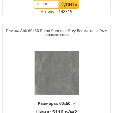
Купить
Артикул: 148315
Плитка Abk 60x60 Blend Concrete Grey Ret матовая 9мм
керамогранит
Размеры:
60
x
60
см
Цена:
5116
р/м2