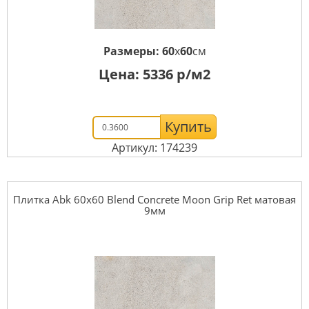
Размеры:
60
x
60
см
Цена:
5336
р/м2
Купить
Артикул: 174239
Плитка Abk 60x60 Blend Concrete Moon Grip Ret матовая
9мм