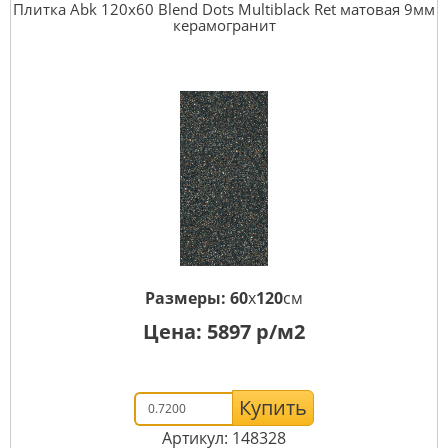
Плитка Abk 120x60 Blend Dots Multiblack Ret матовая 9мм
керамогранит
Размеры:
60
x
120
см
Цена:
5897
р/м2
Купить
Артикул: 148328