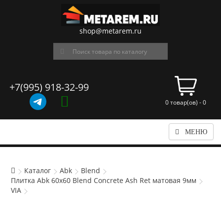
shop@metarem.ru
+7(995) 918-32-99
0 товар(ов) - 0
МЕНЮ
Каталог
Abk
Blend
Плитка Abk 60x60 Blend Concrete Ash Ret матовая 9мм
VIA