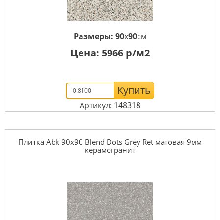
Размеры:
90
x
90
см
Цена:
5966
р/м2
Купить
Артикул: 148318
Плитка Abk 90x90 Blend Dots Grey Ret матовая 9мм
керамогранит