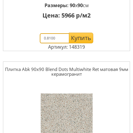
Размеры:
90
x
90
см
Цена:
5966
р/м2
Купить
Артикул: 148319
Плитка Abk 90x90 Blend Dots Multiwhite Ret матовая 9мм
керамогранит