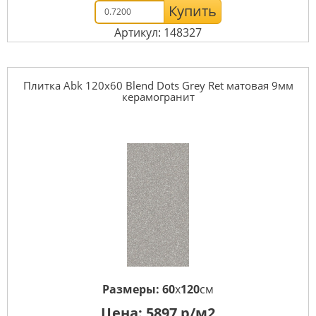
Купить
Артикул: 148327
Плитка Abk 120x60 Blend Dots Grey Ret матовая 9мм
керамогранит
Размеры:
60
x
120
см
Цена:
5897
р/м2