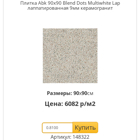
Плитка Abk 90x90 Blend Dots Multiwhite Lap
лаппатированная 9мм керамогранит
Размеры:
90
x
90
см
Цена:
6082
р/м2
Купить
Артикул: 148322