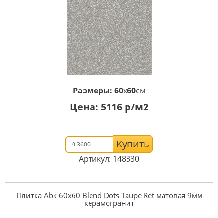
Размеры:
60
x
60
см
Цена:
5116
р/м2
Купить
Артикул: 148330
Плитка Abk 60x60 Blend Dots Taupe Ret матовая 9мм
керамогранит