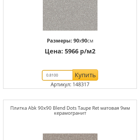
Размеры:
90
x
90
см
Цена:
5966
р/м2
Купить
Артикул: 148317
Плитка Abk 90x90 Blend Dots Taupe Ret матовая 9мм
керамогранит