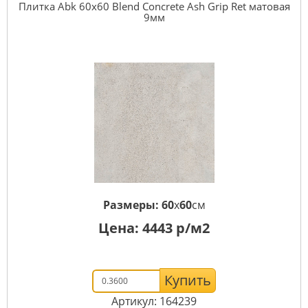
Плитка Abk 60x60 Blend Concrete Ash Grip Ret матовая
9мм
Размеры:
60
x
60
см
Цена:
4443
р/м2
Купить
Артикул: 164239