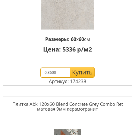
Размеры:
60
x
60
см
Цена:
5336
р/м2
Купить
Артикул: 174238
Плитка Abk 120x60 Blend Concrete Grey Combo Ret
матовая 9мм керамогранит