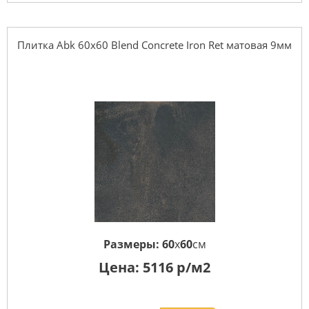
Плитка Abk 60x60 Blend Concrete Iron Ret матовая 9мм
Размеры:
60
x
60
см
Цена:
5116
р/м2