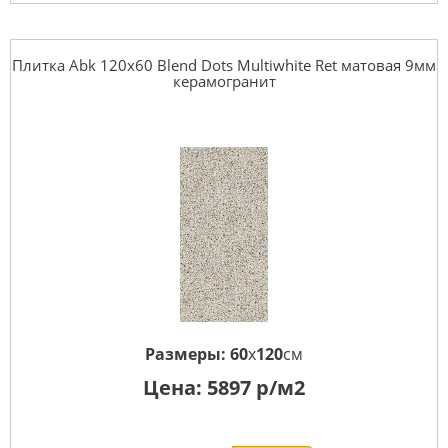
Плитка Abk 120x60 Blend Dots Multiwhite Ret матовая 9мм
керамогранит
Размеры:
60
x
120
см
Цена:
5897
р/м2