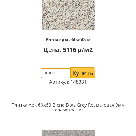
Размеры:
60
x
60
см
Цена:
5116
р/м2
Купить
Артикул: 148331
Плитка Abk 60x60 Blend Dots Grey Ret матовая 9мм
керамогранит