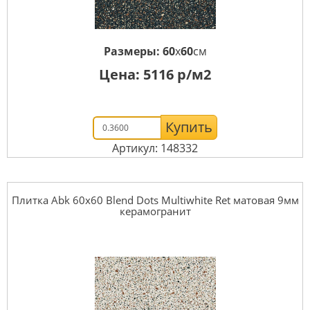
Размеры:
60
x
60
см
Цена:
5116
р/м2
Купить
Артикул: 148332
Плитка Abk 60x60 Blend Dots Multiwhite Ret матовая 9мм
керамогранит