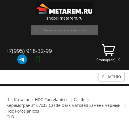
shop@metarem.ru
+7(995) 918-32-99
0 товар(ов) - 0
МЕНЮ
Каталог
HDC Porcelanicos
Castle
Керамогранит 67x33 Castle Dark матовая камень черный
Hdc Porcelanicos
GLB