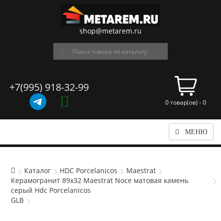
shop@metarem.ru
+7(995) 918-32-99
0 товар(ов) - 0
МЕНЮ
Каталог
HDC Porcelanicos
Maestrat
Керамогранит 89x32 Maestrat Noce матовая камень
серый Hdc Porcelanicos
GLB