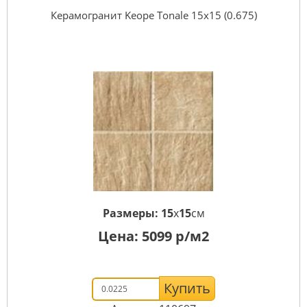
Керамогранит Keope Tonale 15x15 (0.675)
Размеры:
15
x
15
см
Цена:
5099
р/м2
Купить