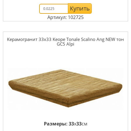
Купить
Артикул: 102725
Керамогранит 33x33 Keope Tonale Scalino Ang NEW тон
GC5 Alpi
Размеры:
33
x
33
см