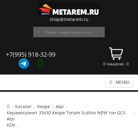
shop@metarem.ru
+7(995) 918-32-99
0 товар(ов) - 0
МЕНЮ
Каталог
Keope
Alpi
Керамогранит 33x30 Keope Tonale Scalino NEW тон GC5
Alpi
KDV