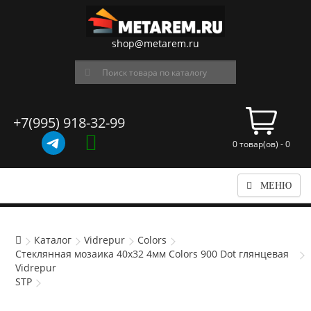
shop@metarem.ru
+7(995) 918-32-99
0 товар(ов) - 0
МЕНЮ
Каталог
Vidrepur
Colors
Стеклянная мозаика 40x32 4мм Colors 900 Dot глянцевая
Vidrepur
STP