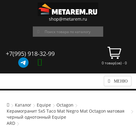
shop@metarem.ru
+7(995) 918-32-99
0 товар(ов) - 0
МЕНЮ
Каталог
Equipe
Octagon
Керамогранит 5x5 Taco Mat Negro Mat Octagon матовая
черный однотонный Equipe
ARD