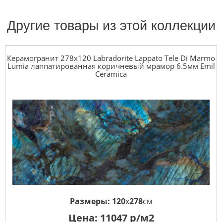
Другие товары из этой коллекции
Керамогранит 278x120 Labradorite Lappato Tele Di Marmo
Lumia лаппатированная коричневый мрамор 6.5мм Emil
Ceramica
Размеры:
120
x
278
см
Цена:
11047
р/м2