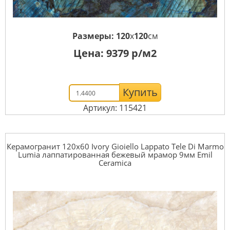
Размеры:
120
x
120
см
Цена:
9379
р/м2
Купить
Артикул: 115421
Керамогранит 120x60 Ivory Gioiello Lappato Tele Di Marmo
Lumia лаппатированная бежевый мрамор 9мм Emil
Ceramica