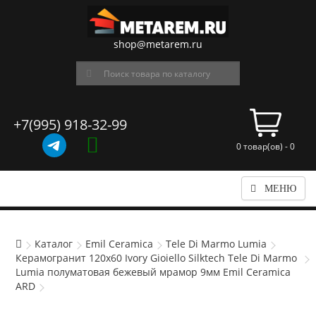
shop@metarem.ru
+7(995) 918-32-99
0 товар(ов) - 0
МЕНЮ
Каталог
Emil Ceramica
Tele Di Marmo Lumia
Керамогранит 120x60 Ivory Gioiello Silktech Tele Di Marmo
Lumia полуматовая бежевый мрамор 9мм Emil Ceramica
ARD