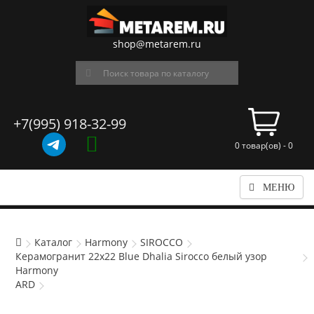
shop@metarem.ru
+7(995) 918-32-99
0 товар(ов) - 0
МЕНЮ
Каталог
Harmony
SIROCCO
Керамогранит 22x22 Blue Dhalia Sirocco белый узор
Harmony
ARD