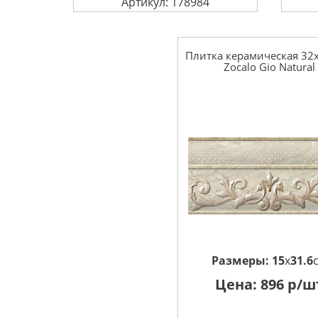
Артикул: 178984
Плитка керамическая 32
Zocalo Gio Natural
Размеры:
15
x
31.6
Цена:
896
р/ш