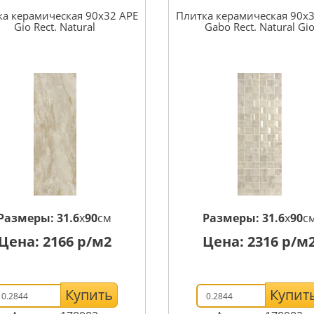
а керамическая 90x32 APE
Плитка керамическая 90x
Gio Rect. Natural
Gabo Rect. Natural Gi
Размеры:
31.6
x
90
см
Размеры:
31.6
x
90
с
Цена:
2166
р/м2
Цена:
2316
р/м
Купить
Купит