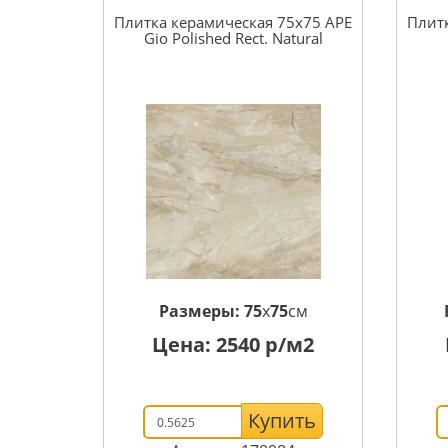
Плитка керамическая 75x75 APE
Плитк
Gio Polished Rect. Natural
Размеры:
75
x
75
см
Цена:
2540
р/м2
Купить