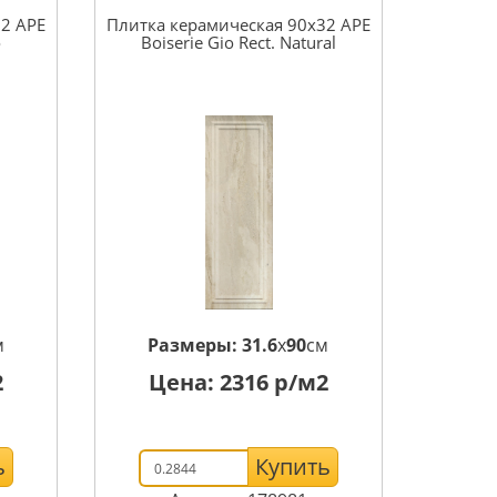
32 APE
Плитка керамическая 90x32 APE
o
Boiserie Gio Rect. Natural
м
Размеры:
31.6
x
90
см
2
Цена:
2316
р/м2
ь
Купить