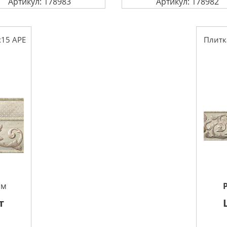
Артикул: 178983
Артикул: 178982
x15 APE
Плитк
см
т