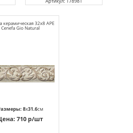
Артикул: 178981
а керамическая 32x8 APE
Cenefa Gio Natural
Размеры:
8
x
31.6
см
Цена:
710
р/шт