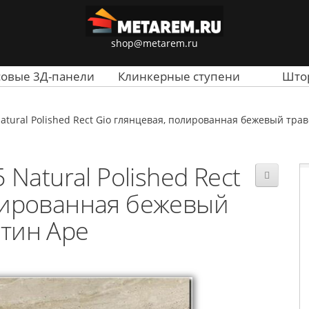
shop@metarem.ru
совые 3Д-панели
Клинкерные ступени
Што
atural Polished Rect Gio глянцевая, полированная бежевый тра
Natural Polished Rect
лированная бежевый
тин Ape