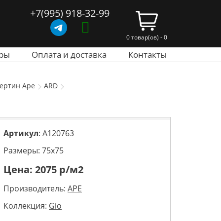
+7(995) 918-32-99
0 товар(ов) - 0
ры
Оплата и доставка
Контакты
вертин Ape
ARD
Артикул
: A120763
Размеры: 75х75
Цена:
2075
р/м2
Производитель:
APE
Коллекция:
Gio