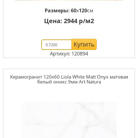
Размеры:
60
x
120
см
Цена:
2944
р/м2
Купить
Артикул: 120894
Керамогранит 120x60 Liola White Matt Onyx матовая
белый оникс 9мм Art Natura