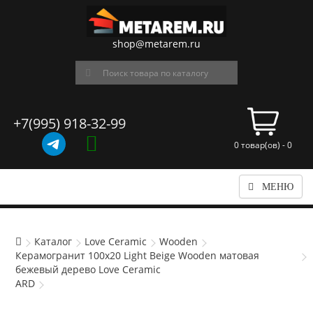
shop@metarem.ru
+7(995) 918-32-99
0 товар(ов) - 0
МЕНЮ
Каталог
Love Ceramic
Wooden
Керамогранит 100x20 Light Beige Wooden матовая
бежевый дерево Love Ceramic
ARD