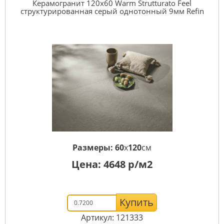
Керамогранит 120x60 Warm Strutturato Feel
структурированная серый однотонный 9мм Refin
Размеры:
60
x
120
см
Цена:
4648
р/м2
Купить
Артикул: 121333