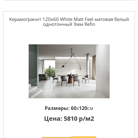
Керамогранит 120x60 White Matt Feel матовая белый
однотонный 9мм Refin
Размеры:
60
x
120
см
Цена:
5810
р/м2