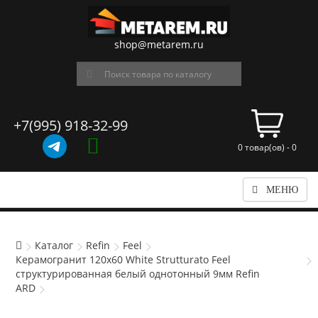
shop@metarem.ru
+7(995) 918-32-99
0 товар(ов) - 0
МЕНЮ
Каталог
Refin
Feel
Керамогранит 120x60 White Strutturato Feel
структурированная белый однотонный 9мм Refin
ARD