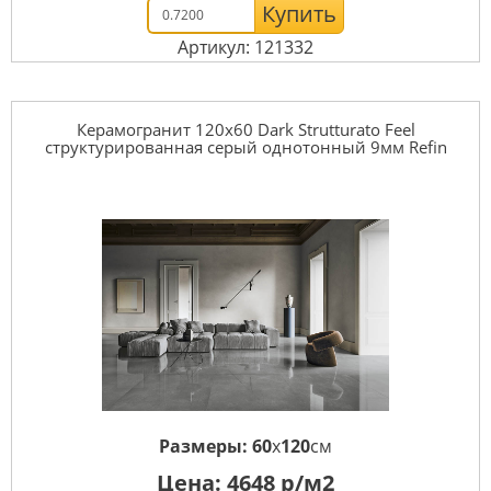
Купить
Артикул: 121332
Керамогранит 120x60 Dark Strutturato Feel
структурированная серый однотонный 9мм Refin
Размеры:
60
x
120
см
Цена:
4648
р/м2