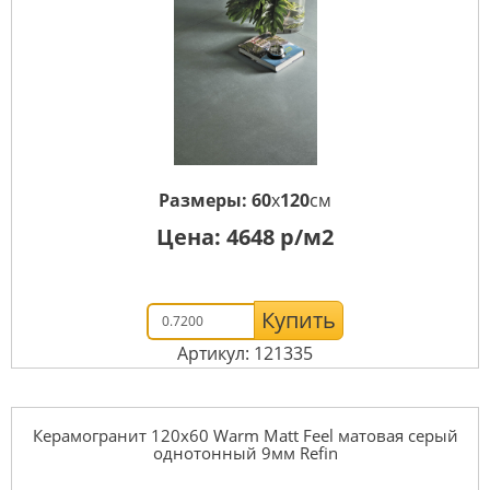
Размеры:
60
x
120
см
Цена:
4648
р/м2
Купить
Артикул: 121335
Керамогранит 120x60 Warm Matt Feel матовая серый
однотонный 9мм Refin