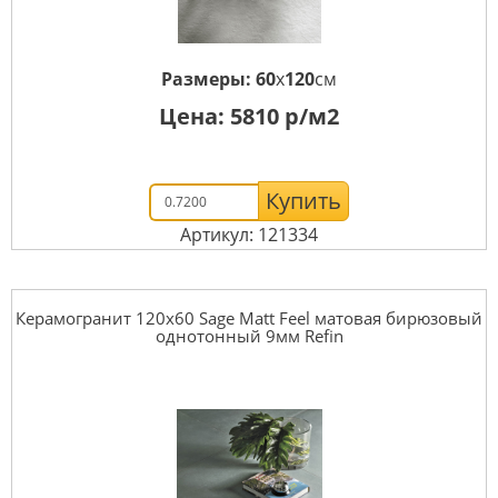
Размеры:
60
x
120
см
Цена:
5810
р/м2
Купить
Артикул: 121334
Керамогранит 120x60 Sage Matt Feel матовая бирюзовый
однотонный 9мм Refin