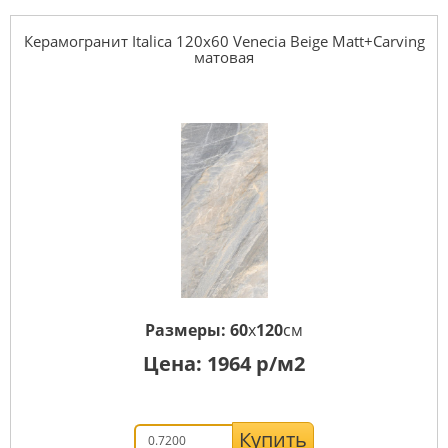
Керамогранит Italica 120x60 Venecia Beige Matt+Carving
матовая
Размеры:
60
x
120
см
Цена:
1964
р/м2
Купить