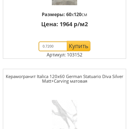
Размеры:
60
x
120
см
Цена:
1964
р/м2
Купить
Артикул: 103152
Керамогранит Italica 120x60 German Statuario Diva Silver
Matt+Carving матовая