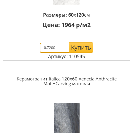
Размеры:
60
x
120
см
Цена:
1964
р/м2
Купить
Артикул: 110545
Керамогранит Italica 120x60 Venecia Anthracite
Matt+Carving матовая