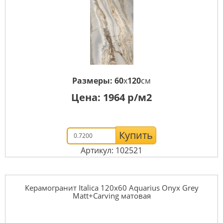
Размеры:
60
x
120
см
Цена:
1964
р/м2
Купить
Артикул: 102521
Керамогранит Italica 120x60 Aquarius Onyx Grey
Matt+Carving матовая