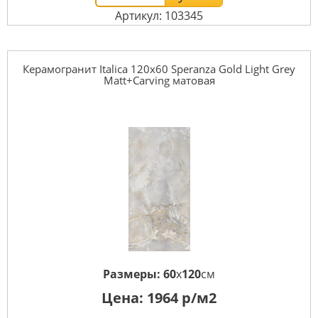
Артикул: 103345
Керамогранит Italica 120x60 Speranza Gold Light Grey
Matt+Carving матовая
Размеры:
60
x
120
см
Цена:
1964
р/м2