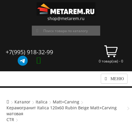
shop@metarem.ru
+7(995) 918-32-99
0 товар(ов) - 0
МЕНЮ
Каталог
Italica
Matt+Carving
Керамогранит Italica 120x60 Rubin Beige Matt+Carving
матовая
CTR