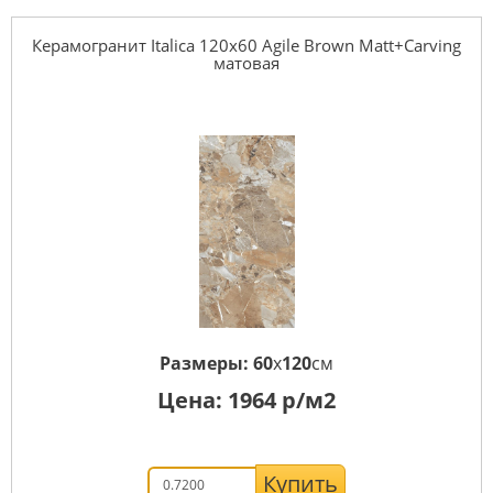
Керамогранит Italica 120x60 Agile Brown Matt+Carving
матовая
Размеры:
60
x
120
см
Цена:
1964
р/м2
Купить