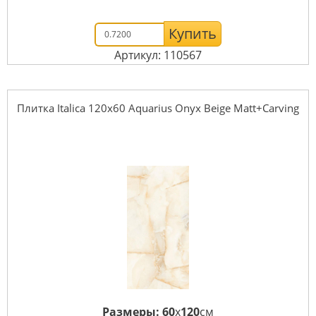
Купить
Артикул: 110567
Плитка Italica 120x60 Aquarius Onyx Beige Matt+Carving
Размеры:
60
x
120
см