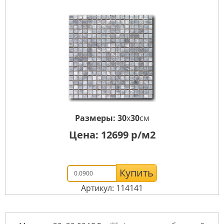
Размеры:
30
x
30
см
Цена:
12699
р/м2
Купить
Артикул: 114141