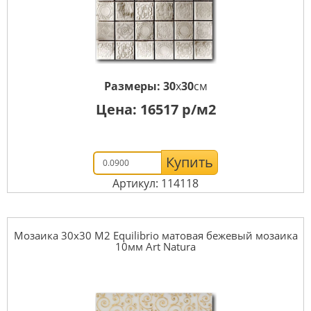
Размеры:
30
x
30
см
Цена:
16517
р/м2
Купить
Артикул: 114118
Мозаика 30x30 М2 Equilibrio матовая бежевый мозаика
10мм Art Natura