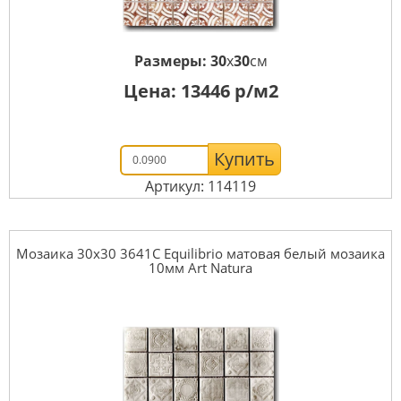
Размеры:
30
x
30
см
Цена:
13446
р/м2
Купить
Артикул: 114119
Мозаика 30x30 3641C Equilibrio матовая белый мозаика
10мм Art Natura