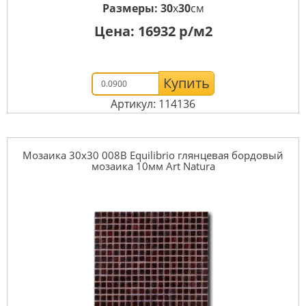
Размеры:
30
x
30
см
Цена:
16932
р/м2
Купить
Артикул: 114136
Мозаика 30x30 008B Equilibrio глянцевая бордовый
мозаика 10мм Art Natura