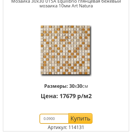
Мозаика 30x30 015A Equilibrio глянцевая бежевый
мозаика 10мм Art Natura
Размеры:
30
x
30
см
Цена:
17679
р/м2
Купить
Артикул: 114131