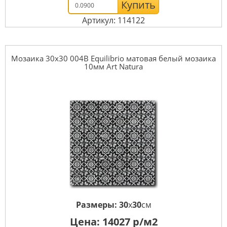
Купить
Артикул: 114122
Мозаика 30x30 004B Equilibrio матовая белый мозаика
10мм Art Natura
Размеры:
30
x
30
см
Цена:
14027
р/м2