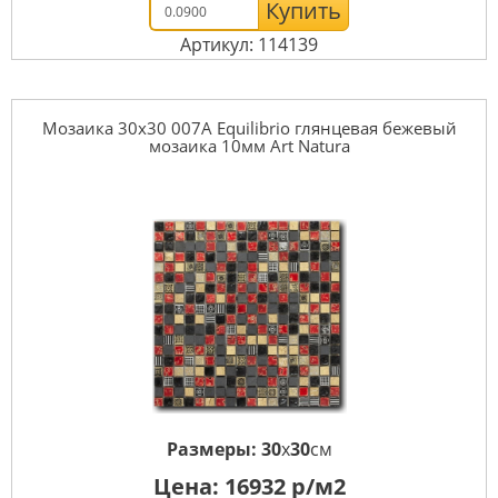
Купить
Артикул: 114139
Мозаика 30x30 007A Equilibrio глянцевая бежевый
мозаика 10мм Art Natura
Размеры:
30
x
30
см
Цена:
16932
р/м2