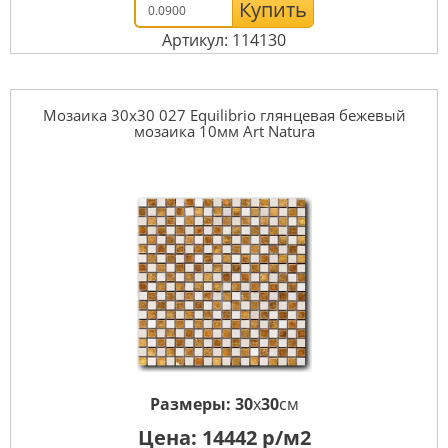
Купить
Артикул: 114130
Мозаика 30x30 027 Equilibrio глянцевая бежевый
мозаика 10мм Art Natura
Размеры:
30
x
30
см
Цена:
14442
р/м2