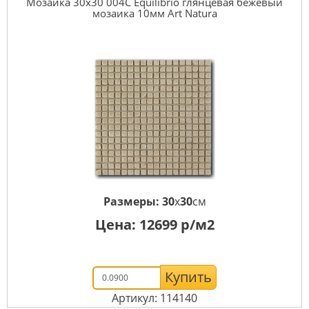
Мозаика 30x30 004C Equilibrio глянцевая бежевый
мозаика 10мм Art Natura
Размеры:
30
x
30
см
Цена:
12699
р/м2
Купить
Артикул: 114140