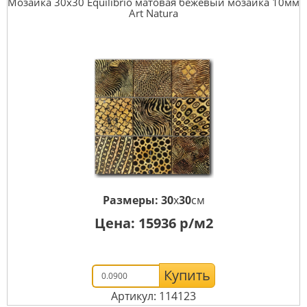
Мозаика 30x30 Equilibrio матовая бежевый мозаика 10мм
Art Natura
Размеры:
30
x
30
см
Цена:
15936
р/м2
Купить
Артикул: 114123