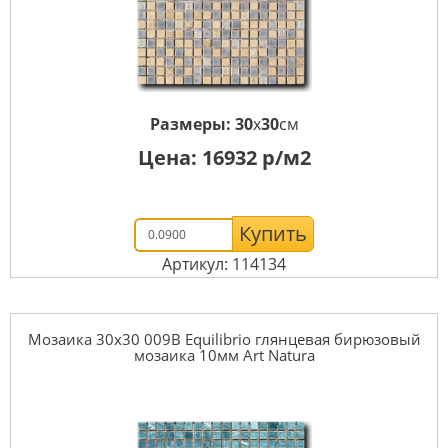
Размеры:
30
x
30
см
Цена:
16932
р/м2
Купить
Артикул: 114134
Мозаика 30x30 009B Equilibrio глянцевая бирюзовый
мозаика 10мм Art Natura