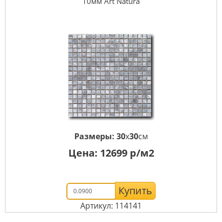
10мм Art Natura
Размеры:
30
x
30
см
Цена:
12699
р/м2
Купить
Артикул: 114141