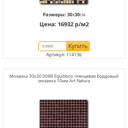
Размеры:
30
x
30
см
Цена:
16932
р/м2
Купить
Артикул: 114136
Мозаика 30x30 008B Equilibrio глянцевая бордовый
мозаика 10мм Art Natura