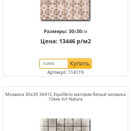
Размеры:
30
x
30
см
Цена:
13446
р/м2
Купить
Артикул: 114119
Мозаика 30x30 3641C Equilibrio матовая белый мозаика
10мм Art Natura