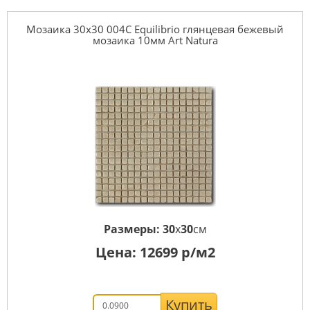
Мозаика 30x30 004C Equilibrio глянцевая бежевый
мозаика 10мм Art Natura
Размеры:
30
x
30
см
Цена:
12699
р/м2
Купить