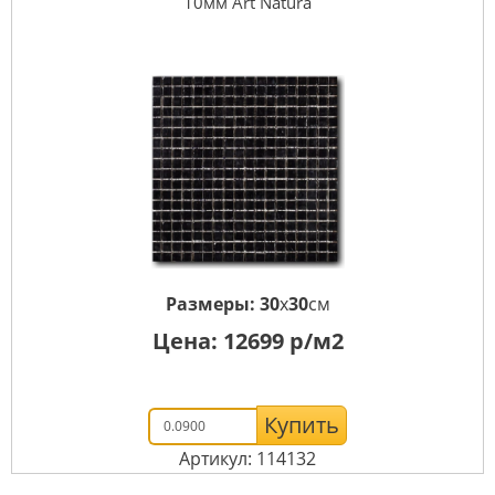
10мм Art Natura
Размеры:
30
x
30
см
Цена:
12699
р/м2
Купить
Артикул: 114132