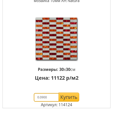
мозаика 10мм Art Natura
Размеры:
30
x
30
см
Цена:
11122
р/м2
Купить
Артикул: 114124