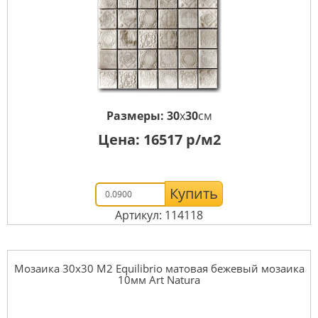
Размеры:
30
x
30
см
Цена:
16517
р/м2
Купить
Артикул: 114118
Мозаика 30x30 М2 Equilibrio матовая бежевый мозаика
10мм Art Natura