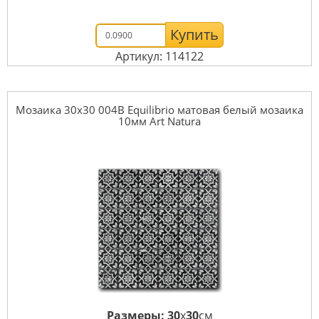
Купить
Артикул: 114122
Мозаика 30x30 004B Equilibrio матовая белый мозаика
10мм Art Natura
Размеры:
30
x
30
см