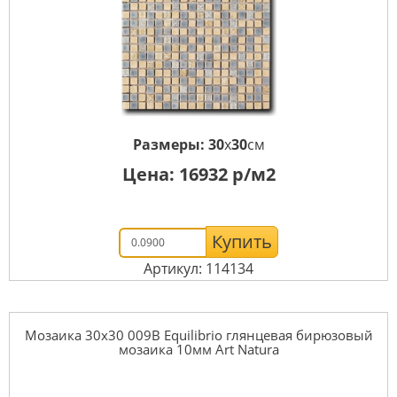
Размеры:
30
x
30
см
Цена:
16932
р/м2
Купить
Артикул: 114134
Мозаика 30x30 009B Equilibrio глянцевая бирюзовый
мозаика 10мм Art Natura