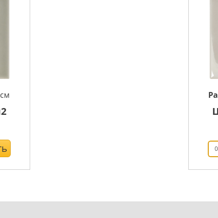
см
Р
2
ть