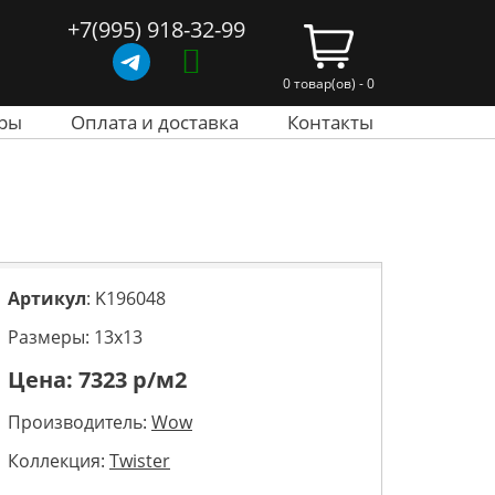
+7(995) 918-32-99
0 товар(ов) - 0
ры
Оплата и доставка
Контакты
Артикул
: K196048
Размеры: 13х13
Цена:
7323
р/м2
Производитель:
Wow
Коллекция:
Twister