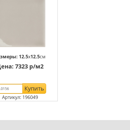
азмеры:
12.5
x
12.5
см
Цена:
7323
р/м2
Купить
Артикул: 196049