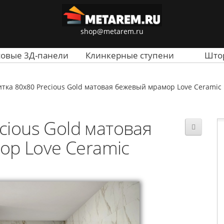
shop@metarem.ru
совые 3Д-панели
Клинкерные ступени
Што
тка 80x80 Precious Gold матовая бежевый мрамор Love Ceramic
cious Gold матовая
р Love Ceramic