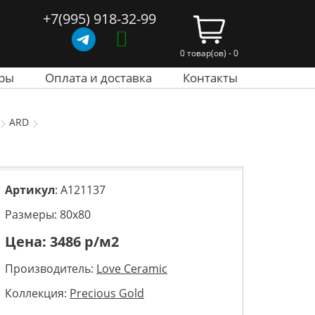
+7(995) 918-32-99
0 товар(ов) - 0
ры
Оплата и доставка
Контакты
ARD
Артикул
: A121137
Размеры: 80х80
Цена:
3486
р/м2
Производитель:
Love Ceramic
Коллекция:
Precious Gold