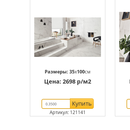
Размеры:
35
x
100
см
Цена:
2698
р/м2
Купить
Артикул: 121141