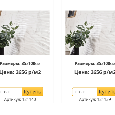
Размеры:
35
x
100
см
Размеры:
35
x
100
с
Цена:
2656
р/м2
Цена:
2656
р/м
Купить
Купит
Артикул: 121140
Артикул: 121139