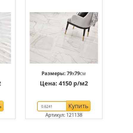
м
Размеры:
79
x
79
см
2
Цена:
4150
р/м2
ь
Купить
Артикул: 121138