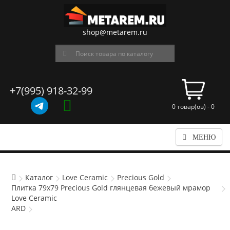
shop@metarem.ru
+7(995) 918-32-99
0 товар(ов) - 0
МЕНЮ
Каталог
Love Ceramic
Precious Gold
Плитка 79x79 Precious Gold глянцевая бежевый мрамор
Love Ceramic
ARD