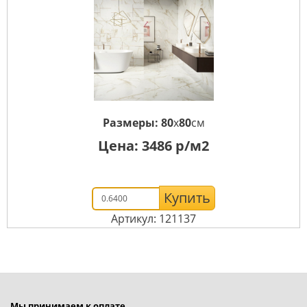
Размеры:
80
x
80
см
Цена:
3486
р/м2
Купить
Артикул: 121137
Мы принимаем к оплате