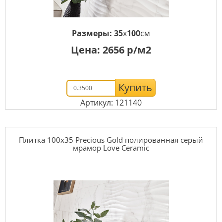
Размеры:
35
x
100
см
Цена:
2656
р/м2
Купить
Артикул: 121140
Плитка 100x35 Precious Gold полированная серый
мрамор Love Ceramic