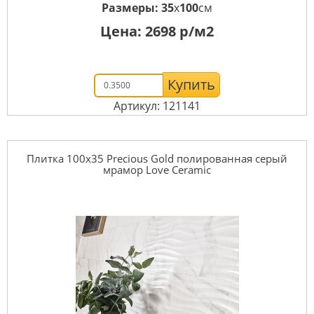
Размеры:
35
x
100
см
Цена:
2698
р/м2
Купить
Артикул: 121141
Плитка 100x35 Precious Gold полированная серый
мрамор Love Ceramic