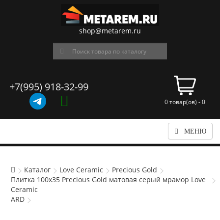
shop@metarem.ru
+7(995) 918-32-99
0 товар(ов) - 0
МЕНЮ
Каталог
Love Ceramic
Precious Gold
Плитка 100x35 Precious Gold матовая серый мрамор Love
Ceramic
ARD