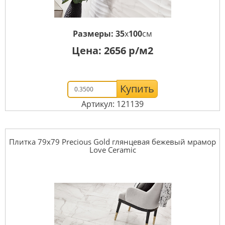
Размеры:
35
x
100
см
Цена:
2656
р/м2
Купить
Артикул: 121139
Плитка 79x79 Precious Gold глянцевая бежевый мрамор
Love Ceramic