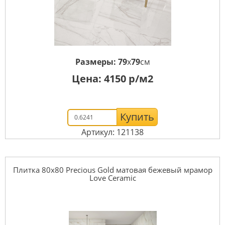
Размеры:
79
x
79
см
Цена:
4150
р/м2
Купить
Артикул: 121138
Плитка 80x80 Precious Gold матовая бежевый мрамор
Love Ceramic