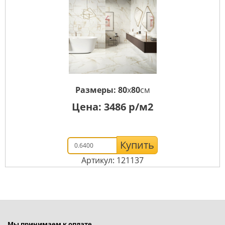
Размеры:
80
x
80
см
Цена:
3486
р/м2
Купить
Артикул: 121137
Мы принимаем к оплате