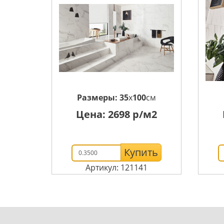
Размеры:
35
x
100
см
Цена:
2698
р/м2
Купить
Артикул: 121141