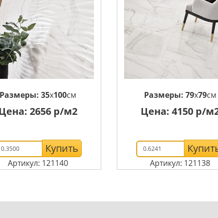
Размеры:
35
x
100
см
Размеры:
79
x
79
см
Цена:
2656
р/м2
Цена:
4150
р/м
Купить
Купит
Артикул: 121140
Артикул: 121138