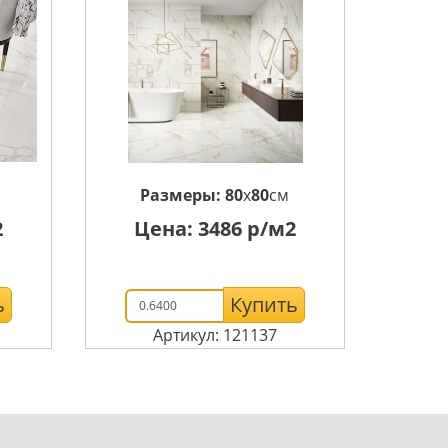
Размеры:
80
x
80
см
2
Цена:
3486
р/м2
ь
Купить
Артикул: 121137