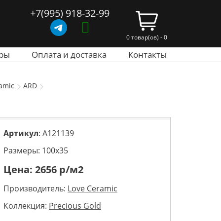
+7(995) 918-32-99
0 товар(ов) - 0
ры
Оплата и доставка
Контакты
amic
ARD
Артикул
: A121139
Размеры: 100х35
Цена:
2656
р/м2
Производитель:
Love Ceramic
Коллекция:
Precious Gold